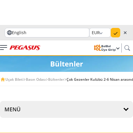
✕
English
EUR
BolBol
Üye Girişi
Bültenler
Uçak Bileti
Basın Odası
Bültenler
Çok Gezenler Kulübü 2-6 Nisan arasınd
MENÜ