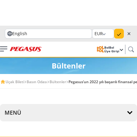
✕
English
EUR
BolBol
Üye Girişi
Bültenler
Uçak Bileti
Basın Odası
Bültenler
Pegasus’un 2022 yılı başarılı finansal 
MENÜ