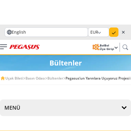
✕
English
EUR
BolBol
Üye Girişi
Bültenler
Uçak Bileti
Basın Odası
Bültenler
Pegasus’un Yarınlara Uçuyoruz Projesi i
MENÜ