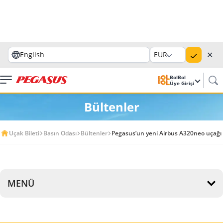
✕
English
EUR
BolBol
Üye Girişi
Bültenler
Uçak Bileti
Basın Odası
Bültenler
Pegasus’un yeni Airbus A320neo uçağı “
MENÜ