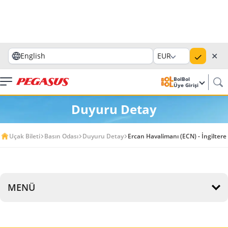
✕
English
EUR
BolBol
Üye Girişi
Duyuru Detay
Uçak Bileti
Basın Odası
Duyuru Detay
Ercan Havalimanı (ECN) - İngiltere
MENÜ