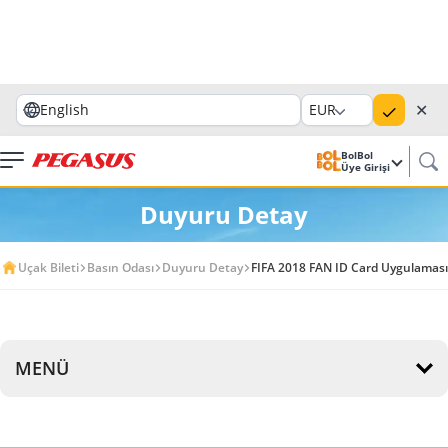
✕
English
EUR
BolBol
Üye Girişi
Duyuru Detay
Uçak Bileti
Basın Odası
Duyuru Detay
FIFA 2018 FAN ID Card Uygulamas
MENÜ