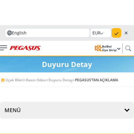
✕
English
EUR
BolBol
Üye Girişi
Duyuru Detay
Uçak Bileti
Basın Odası
Duyuru Detay
PEGASUS’TAN AÇIKLAMA
MENÜ