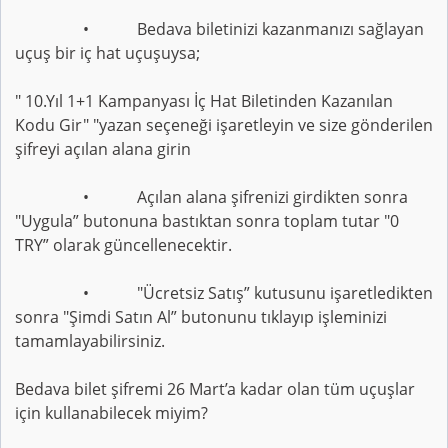
• Bedava biletinizi kazanmanızı sağlayan
uçuş bir iç hat uçuşuysa;
" 10.Yıl 1+1 Kampanyası İç Hat Biletinden Kazanılan
Kodu Gir" "yazan seçeneği işaretleyin ve size gönderilen
şifreyi açılan alana girin
• Açılan alana şifrenizi girdikten sonra
"Uygula” butonuna bastıktan sonra toplam tutar "0
TRY” olarak güncellenecektir.
• "Ücretsiz Satış” kutusunu işaretledikten
sonra "Şimdi Satın Al” butonunu tıklayıp işleminizi
tamamlayabilirsiniz.
Bedava bilet şifremi 26 Mart’a kadar olan tüm uçuşlar
için kullanabilecek miyim?