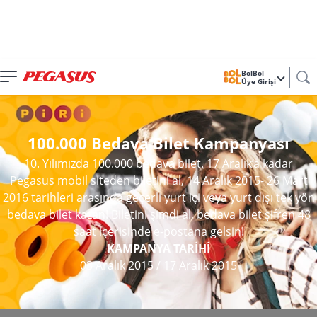
BolBol
Üye Girişi
100.000 Bedava Bilet Kampanyası
10. Yılımızda 100.000 bedava bilet. 17 Aralık’a kadar
Pegasus mobil siteden biletini al, 14 Aralık 2015- 26 Mart
2016 tarihleri arasında geçerli yurt içi veya yurt dışı tek yön
bedava bilet kazan! Biletini şimdi al, bedava bilet şifren 48
saat içerisinde e-postana gelsin!
KAMPANYA TARİHİ
03 Aralık 2015
/
17 Aralık 2015