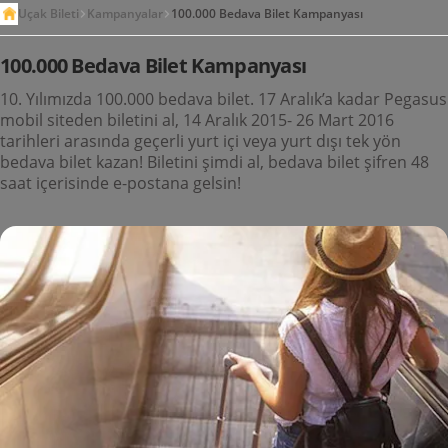
Uçak Bileti
Kampanyalar
100.000 Bedava Bilet Kampanyası
100.000 Bedava Bilet Kampanyası
10. Yılımızda 100.000 bedava bilet. 17 Aralık’a kadar Pegasus
mobil siteden biletini al, 14 Aralık 2015- 26 Mart 2016
tarihleri arasında geçerli yurt içi veya yurt dışı tek yön
bedava bilet kazan! Biletini şimdi al, bedava bilet şifren 48
saat içerisinde e-postana gelsin!