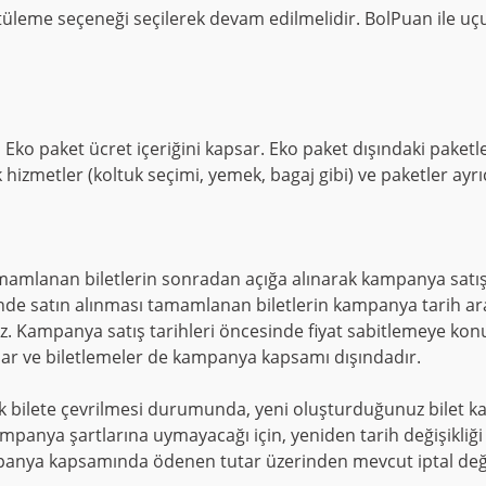
tüleme seçeneği seçilerek devam edilmelidir. BolPuan ile u
Eko paket ücret içeriğini kapsar. Eko paket dışındaki paketle
 hizmetler (koltuk seçimi, yemek, bagaj gibi) ve paketler ayrı
amamlanan biletlerin sonradan açığa alınarak kampanya satış 
e satın alınması tamamlanan biletlerin kampanya tarih aralı
ampanya satış tarihleri öncesinde fiyat sabitlemeye konu 
 ve biletlemeler de kampanya kapsamı dışındadır.
ık bilete çevrilmesi durumunda, yeni oluşturduğunuz bilet k
ampanya şartlarına uymayacağı için, yeniden tarih değişikliği
panya kapsamında ödenen tutar üzerinden mevcut iptal değişikli