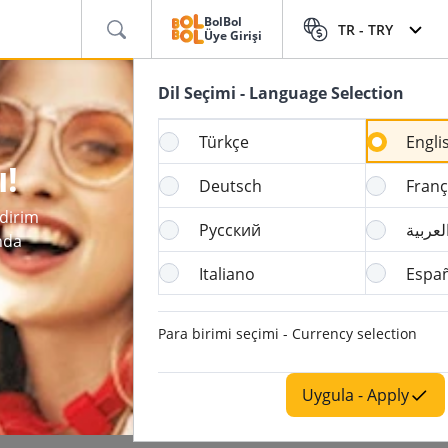
BolBol
TR -
TRY
Üye Girişi
Dil Seçimi - Language Selection
Türkçe
Engli
!
Deutsch
Franç
dirim
Русский
لعربية
nda
Italiano
Espa
Para birimi seçimi - Currency selection
Uygula - Apply