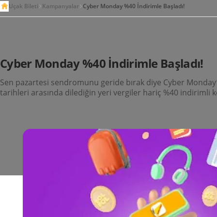
Uçak Bileti
Kampanyalar
Cyber Monday %40 İndirimle Başladı!
Cyber Monday %40 İndirimle Başladı!
Sen pazartesi sendromunu geride bırak diye Cyber Monday’e ö
tarihleri arasında dilediğin yeri vergiler hariç %40 indirimli k