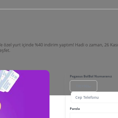
zel yurt içinde %40 indirim yaptım! Hadi o zaman, 26 Kasım’
eşfet.
Pegasus BolBol Numaranız
TR(+90)
Parola