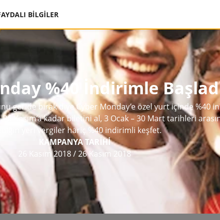
FAYDALI BİLGİLER
day %40 İndirimle Başladı
u geride bırak diye Cyber Monday’e özel yurt içinde %40 in
26 Kasım’a kadar biletini al, 3 Ocak – 30 Mart tarihleri arası
ediğin yeri vergiler hariç %40 indirimli keşfet.
KAMPANYA TARİHİ
26 Kasım 2018
/
26 Kasım 2018