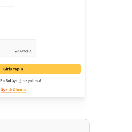
Giriş Yapın
BolBol üyeliğiniz yok mu?
Üyelik Oluştur