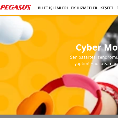
BİLET İŞLEMLERİ
EK HİZMETLER
KEŞFET
Cyber Mon
Sen pazartesi sendromun
yaptım! Hadi o zaman, 
dil