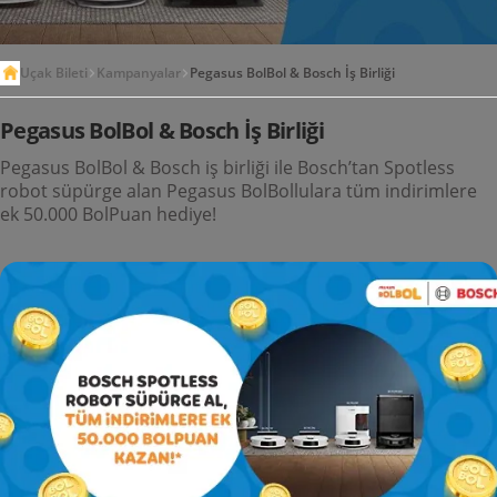
Uçak Bileti
Kampanyalar
Pegasus BolBol & Bosch İş Birliği
Pegasus BolBol & Bosch İş Birliği
Pegasus BolBol & Bosch iş birliği ile Bosch’tan Spotless
robot süpürge alan Pegasus BolBollulara tüm indirimlere
ek 50.000 BolPuan hediye!