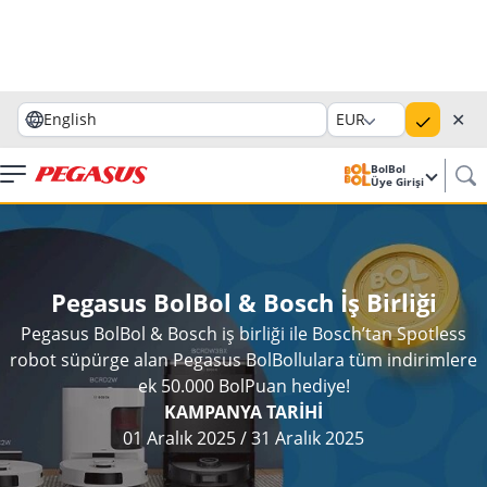
✕
English
EUR
BolBol
Üye Girişi
Pegasus BolBol & Bosch İş Birliği
Pegasus BolBol & Bosch iş birliği ile Bosch’tan Spotless
robot süpürge alan Pegasus BolBollulara tüm indirimlere
ek 50.000 BolPuan hediye!
KAMPANYA TARİHİ
01 Aralık 2025
/
31 Aralık 2025