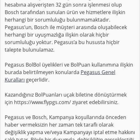
hesabına alışverişten 32 gün sonra işlenmesi olup
Bosch tarafından sunulan ürün ve hizmetlere ilişkin
herhangi bir sorumluluğu bulunmamaktadır.
Pegasus’un, Bosch ile müşteri arasında oluşabilecek
herhangi bir uyuşmazlığa ilişkin olarak hiçbir
sorumluluğu yoktur. Pegasus’a bu hususta hiçbir
talepte bulunulamaz.
Pegasus BolBol üyelikleri ve BolPuan kullanımına ilişkin
burada belirtilmeyen konularda
Pegasus Genel
Kuralları
geçerlidir.
Kazandığınız BolPuanları uçak biletine dönüştürmek
için https://www.flypgs.com/ ziyaret edebilirsiniz.
Pegasus ve Bosch, Kampanya koşullarında önceden
haber vermeksizin her zaman tek taraflı olarak
değişiklik yapma ve/veya Kampanyayı iptal etme hakkını
saklı tutar. Böyle bir durumda, değişikliğin gerçekleştiği