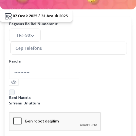
/
07 Ocak 2025
31 Aralık 2025
Pegasus BolBol Numaranız
TR(+90)
Parola
Beni Hatırla
Şifremi Unuttum