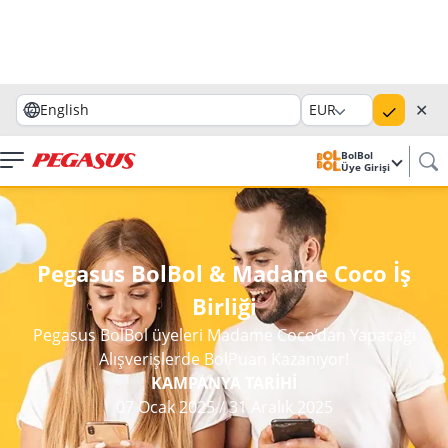
✕
English
EUR
BolBol
Üye Girişi
Pegasus BolBol & Madame Coco İş
Birliği
Pegasus BolBol üyeleri Madame Coco’dan Yapacağı
Alışverişlerde BolPuan Kazanıyor!
KAMPANYA TARİHİ
07 Ocak 2025
/
31 Aralık 2025