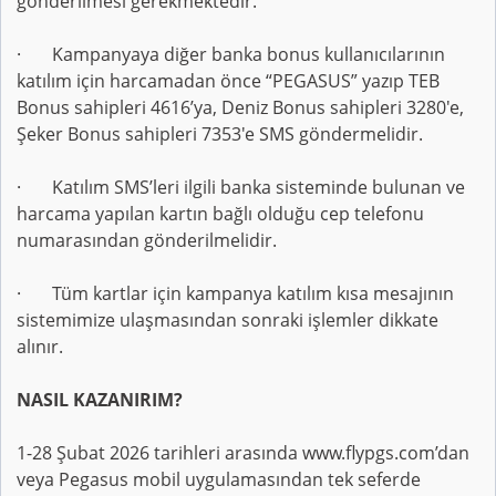
gönderilmesi gerekmektedir.
· Kampanyaya diğer banka bonus kullanıcılarının
katılım için harcamadan önce “PEGASUS” yazıp TEB
Bonus sahipleri 4616’ya, Deniz Bonus sahipleri 3280'e,
Şeker Bonus sahipleri 7353'e SMS göndermelidir.
· Katılım SMS’leri ilgili banka sisteminde bulunan ve
harcama yapılan kartın bağlı olduğu cep telefonu
numarasından gönderilmelidir.
· Tüm kartlar için kampanya katılım kısa mesajının
sistemimize ulaşmasından sonraki işlemler dikkate
alınır.
NASIL KAZANIRIM?
1-28 Şubat 2026 tarihleri arasında www.flypgs.com’dan
veya Pegasus mobil uygulamasından tek seferde