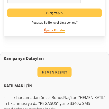
Giriş Yapın
Pegasus BolBol üyeliğiniz yok mu?
Üyelik Oluştur
Kampanya Detayları
HEMEN KEŞFET
KATILMAK İÇİN
· İlk harcamadan önce, BonusFlaş'tan "HEMEN KATIL"
ın tıklanması ya da “PEGASUS” yazıp 3340’a SMS