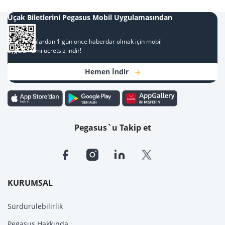
Uçak Biletlerini Pegasus Mobil Uygulamasından
Al
Kampanyalardan 1 gün önce haberdar olmak için mobil
uygulamamı ücretsiz indir!
Hemen İndir
Pegasus`u Takip et
KURUMSAL
Sürdürülebilirlik
Pegasus Hakkında