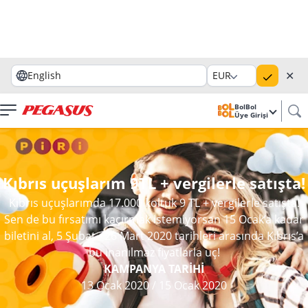
✕
English
EUR
BolBol
Üye Girişi
Kıbrıs uçuşlarım 9TL + vergilerle satışta!
Kıbrıs uçuşlarımda 17.000 koltuk 9 TL + vergilerle satışta!
Sen de bu fırsatımı kaçırmak istemiyorsan 15 Ocak’a kadar
biletini al, 5 Şubat - 26 Mart 2020 tarihleri arasında Kıbrıs’a
bu inanılmaz fiyatlarla uç!
KAMPANYA TARİHİ
13 Ocak 2020
/
15 Ocak 2020