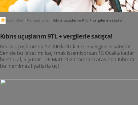
Uçak Bileti
Kampanyalar
Kıbrıs uçuşlarım 9TL + vergilerle satışta!
Kıbrıs uçuşlarım 9TL + vergilerle satışta!
Kıbrıs uçuşlarımda 17.000 koltuk 9 TL + vergilerle satışta!
Sen de bu fırsatımı kaçırmak istemiyorsan 15 Ocak’a kadar
biletini al, 5 Şubat - 26 Mart 2020 tarihleri arasında Kıbrıs’a
bu inanılmaz fiyatlarla uç!