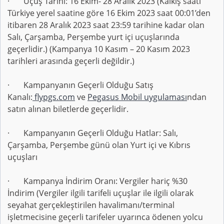
· Uçuş Tarihi: 16 Ekim- 28 Aralık 2023 (Kalkış saati
Türkiye yerel saatine göre 16 Ekim 2023 saat 00:01’den
itibaren 28 Aralık 2023 saat 23:59 tarihine kadar olan
Salı, Çarşamba, Perşembe yurt içi uçuşlarında
geçerlidir.) (Kampanya 10 Kasım – 20 Kasım 2023
tarihleri arasında geçerli değildir.)
· Kampanyanın Geçerli Olduğu Satış
Kanalı:
flypgs.com
ve
Pegasus Mobil uygulaması
ndan
satın alınan biletlerde geçerlidir.
· Kampanyanın Geçerli Olduğu Hatlar: Salı,
Çarşamba, Perşembe günü olan Yurt içi ve Kıbrıs
uçuşları
· Kampanya İndirim Oranı: Vergiler hariç %30
İndirim (Vergiler ilgili tarifeli uçuşlar ile ilgili olarak
seyahat gerçekleştirilen havalimanı/terminal
işletmecisine geçerli tarifeler uyarınca ödenen yolcu