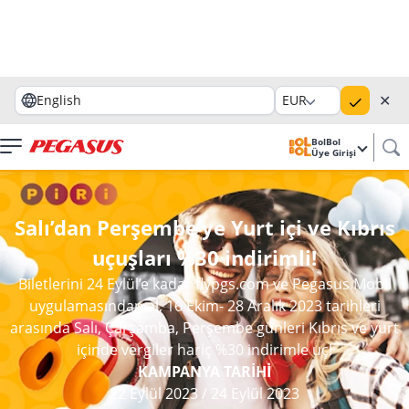
✕
English
EUR
BolBol
Üye Girişi
Salı’dan Perşembe’ye Yurt içi ve Kıbrıs
uçuşları %30 indirimli!
Biletlerini 24 Eylül’e kadar flypgs.com ve Pegasus Mobil
uygulamasından al, 16 Ekim- 28 Aralık 2023 tarihleri
arasında Salı, Çarşamba, Perşembe günleri Kıbrıs ve yurt
içinde vergiler hariç %30 indirimle uç!
KAMPANYA TARİHİ
22 Eylül 2023
/
24 Eylül 2023