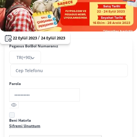
/
22 Eylül 2023
24 Eylül 2023
Pegasus BolBol Numaranız
TR(+90)
Parola
Beni Hatırla
Şifremi Unuttum