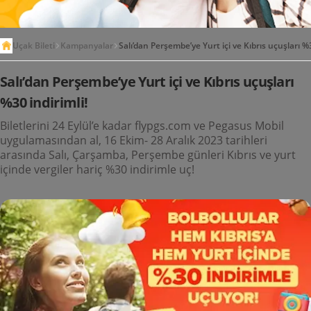
Uçak Bileti
Kampanyalar
Salı’dan Perşembe’ye Yurt içi ve Kıbrıs uçuşları %3
Salı’dan Perşembe’ye Yurt içi ve Kıbrıs uçuşları
%30 indirimli!
Biletlerini 24 Eylül’e kadar flypgs.com ve Pegasus Mobil
uygulamasından al, 16 Ekim- 28 Aralık 2023 tarihleri
arasında Salı, Çarşamba, Perşembe günleri Kıbrıs ve yurt
içinde vergiler hariç %30 indirimle uç!