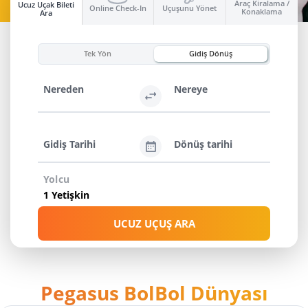
Araç Kiralama /
Ucuz Uçak Bileti
Online Check-In
Uçuşunu Yönet
Konaklama
Ara
HEMEN AL
Tek Yön
Gidiş Dönüş
Nereden
Nereye
Gidiş Tarihi
Dönüş tarihi
Yolcu
UCUZ UÇUŞ ARA
Pegasus BolBol Dünyası