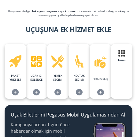
Uçuşunu dilediğin
lokasyonu seçerek
veya
konum izni
vererek daima bulunduğun lokasyon
için en uygun fiyatlarla planlamanı yapabilirsin.
UÇUŞUNA EK HİZMET EKLE
Tümü
PAKET
UÇAK İÇİ
YEMEK
KOLTUK
HIZLI GEÇİŞ
YÜKSELT
EĞLENCE
SEÇİMİ
SEÇİMİ
+
+
+
+
+
Uçak Biletlerini Pegasus Mobil Uygulamasından Al
Kampanyalardan 1 gün önce
haberdar olmak için mobil