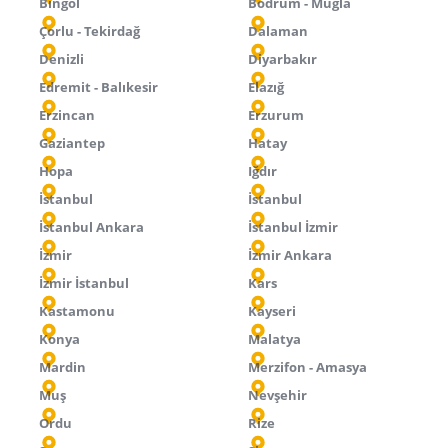
Bingöl
Bodrum - Muğla
Çorlu - Tekirdağ
Dalaman
Denizli
Diyarbakır
Edremit - Balıkesir
Elazığ
Erzincan
Erzurum
Gaziantep
Hatay
Hopa
Iğdır
İstanbul
İstanbul
İstanbul Ankara
İstanbul İzmir
İzmir
İzmir Ankara
İzmir İstanbul
Kars
Kastamonu
Kayseri
Konya
Malatya
Mardin
Merzifon - Amasya
Muş
Nevşehir
Ordu
Rize