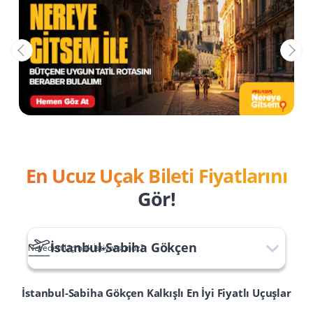
En Ucuz Uçak Bileti Fiyatlarını
Gör!
İstanbul-Sabiha Gökçen
Nereden Uçmak İstiyorsunuz?
İstanbul-Sabiha Gökçen
Kalkışlı En İyi Fiyatlı Uçuşlar