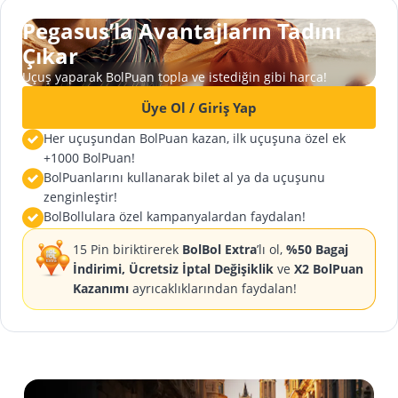
Pegasus’la Avantajların Tadını
Çıkar
Uçuş yaparak BolPuan topla ve istediğin gibi harca!
Üye Ol / Giriş Yap
Her uçuşundan BolPuan kazan, ilk uçuşuna özel ek
+1000 BolPuan!
BolPuanlarını kullanarak bilet al ya da uçuşunu
zenginleştir!
BolBollulara özel kampanyalardan faydalan!
15 Pin biriktirerek
BolBol Extra
’lı ol,
%50 Bagaj
İndirimi, Ücretsiz İptal Değişiklik
ve
X2 BolPuan
Kazanımı
ayrıcaklıklarından faydalan!