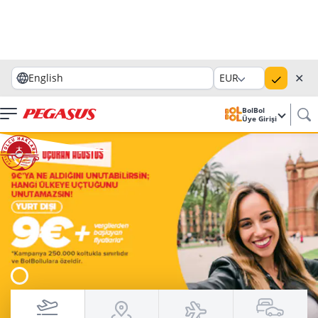
✕
English
EUR
BolBol
Üye Girişi