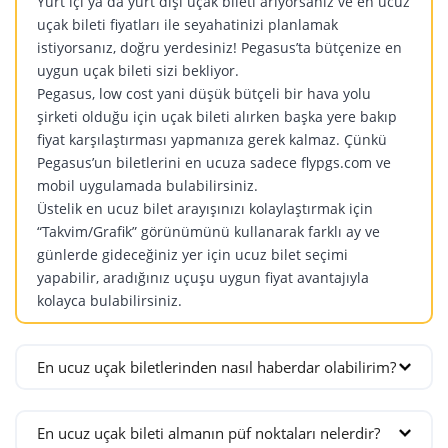
Yurt içi ya da yurt dışı uçak bileti arıyorsanız ve en ucuz
Sofya
Tebriz
Umman
Macaristan
uçak bileti fiyatları ile seyahatinizi planlamak
Çek Cumhuriyeti
istiyorsanız, doğru yerdesiniz! Pegasus’ta bütçenize en
Katar
Budapeşte
uygun uçak bileti sizi bekliyor.
Ürdün
Prag
Doha
Moldova
Pegasus, low cost yani düşük bütçeli bir hava yolu
Amman
Danimarka
şirketi olduğu için uçak bileti alırken başka yere bakıp
Kişinev
Amman
fiyat karşılaştırması yapmanıza gerek kalmaz. Çünkü
Kopenhag
Norveç
Pegasus’un biletlerini en ucuza sadece flypgs.com ve
Finlandiya
Oslo
mobil uygulamada bulabilirsiniz.
Helsinki
Üstelik en ucuz bilet arayışınızı kolaylaştırmak için
Polonya
“Takvim/Grafik” görünümünü kullanarak farklı ay ve
Fransa
Krakov
günlerde gideceğiniz yer için ucuz bilet seçimi
Lyon
Varşova
yapabilir, aradığınız uçuşu uygun fiyat avantajıyla
Marsilya
Portekiz
kolayca bulabilirsiniz.
Nice
Lizbon
Paris
Romanya
En ucuz uçak biletlerinden nasıl haberdar olabilirim?
Hırvatistan
Bükreş
En ucuz uçak bileti için site site dolaşmaya, indirim
Zagreb
Cluj-Napoca
kovalamaya gerek yok!
En ucuz uçak bileti almanın püf noktaları nelerdir?
Hollanda
Rusya
Pegasus’un e-bültenine abone olarak ve mobil