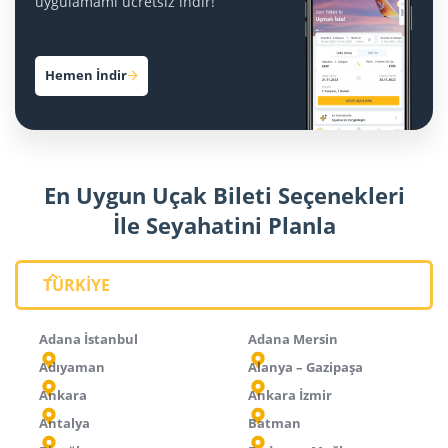
uygulamamı ücretsiz indir!
Hemen İndir
En Uygun Uçak Bileti Seçenekleri
İle Seyahatini Planla
TÜRKİYE
Adana İstanbul
Adana Mersin
Adıyaman
Alanya – Gazipaşa
Ankara
Ankara İzmir
Antalya
Batman