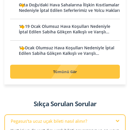
Kırgızistan
Cenevre
Abu Dabi
Orta Doğu’daki Hava Sahalarına İlişkin Kısıtlamalar
Leipzig
Bişkek
Zürih
Dubai
Nedeniyle İptal Edilen Seferlerimiz ve Yolcu Hakları
Münih
Oş
İtalya
Resü'l Hayme
Nürnberg
Kuveyt
Bologna
18-19 Ocak Olumsuz Hava Koşulları Nedeniyle
Sharjah
Stuttgart
İptal Edilen Sabiha Gökçen Kalkışlı ve Varışlı
Milano
Kuveyt
Ermenistan
Seferlerimiz
Arnavutluk
Roma
Lübnan
Erivan
12 Ocak Olumsuz Hava Koşulları Nedeniyle İptal
Tiran
Venedik
Beyrut
Gürcistan
Edilen Sabiha Gökçen Kalkışlı ve Varışlı
Avusturya
Seferlerimiz
Karadağ
Pakistan
Batum
Viyana
Podgoritsa
Kutaisi
Karaçi
Tümünü Gör
Belçika
Kosova
Tiflis
Suudi Arabistan
Brüksel - Charleroi
Irak
Priştine
Cidde
Bosna-Hersek
Bağdat
Kuzey Kıbrıs Türk
Dammam
Cumhuriyeti
Saraybosna
Sıkça Sorulan Sorular
Basra
Dammam
Tuzla
Lefkoşa
Erbil
Dammam
Bulgaristan
Kuzey Makedonya
İran
Medine
Pegasus’ta ucuz uçak bileti nasıl alınır?
Filibe
Tahran
Riyad
Üsküp