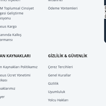
M Toplumsal Cinsiyet
Ödeme Yöntemleri
gesi Geliştirme
isyonu
asus Kargo
anında Kalkış
formansı
SAN KAYNAKLARI
GİZLİLİK & GÜVENLİK
n Kaynakları Politikamız
Çerez Tercihleri
asus Ücret Yönetimi
Genel Kurallar
tikası
Gizlilik
naklarımız
Uyumluluk
yer
Yolcu Hakları