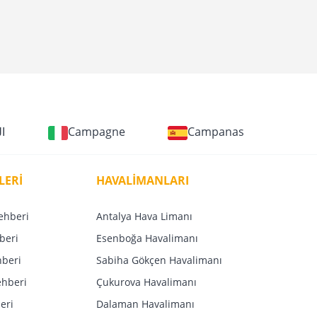
BolBollulara yurt d
ا
Campagne
Campanas
LERİ
HAVALİMANLARI
ehberi
Antalya Hava Limanı
beri
Esenboğa Havalimanı
hberi
Sabiha Gökçen Havalimanı
ehberi
Çukurova Havalimanı
eri
Dalaman Havalimanı