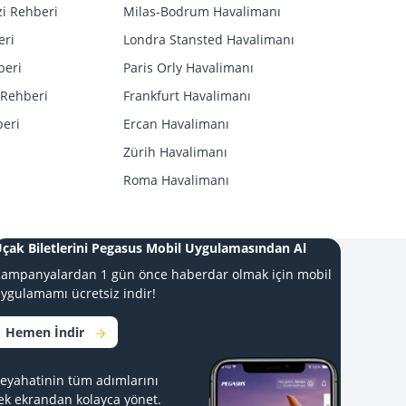
i Rehberi
Milas-Bodrum Havalimanı
eri
Londra Stansted Havalimanı
beri
Paris Orly Havalimanı
 Rehberi
Frankfurt Havalimanı
beri
Ercan Havalimanı
Zürih Havalimanı
Roma Havalimanı
çak Biletlerini Pegasus Mobil Uygulamasından Al
ampanyalardan 1 gün önce haberdar olmak için mobil
ygulamamı ücretsiz indir!
Hemen İndir
eyahatinin tüm adımlarını
ek ekrandan kolayca yönet.