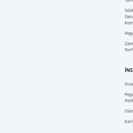
SGH
Den
Kom
Peg
Zam
Per
İN
İnsa
Peg
Poli
Ola
Kari