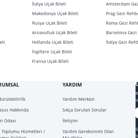
İtalya Uçak Bileti
Amsterdam Gez
Makedonya Uçak Bileti
Prag Gezi Rehb
Rusya Uçak Bileti
Roma Gezi Reh
Arnavutluk Uçak Bileti
Barselona Gezi
eti
Hollanda Uçak Bileti
İtalya Gezi Reh
İngiltere Uçak Bileti
Fransa Uçak Bileti
RUMSAL
YARDIM
U
K
ürülebilirlik
Yardım Merkezi
u
asus Hakkında
Sıkça Sorulan Sorular
ın Odası
İletişim
S
i Toplumu Hizmetleri /
Yardım Gereksinimi Olan
t
rımcı İlişkileri
Misafirler