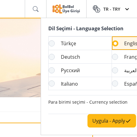
BolBol
TR -
TRY
Üye Girişi
Dil Seçimi - Language Selection
Türkçe
Engli
Deutsch
Franç
Русский
لعربية
Italiano
Espa
Para birimi seçimi - Currency selection
Uygula - Apply