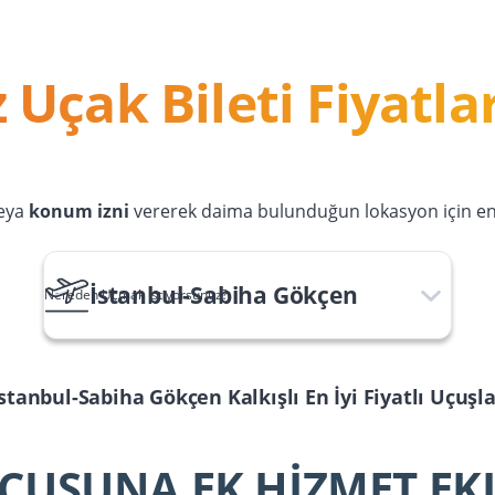
 Uçak Bileti Fiyatlar
eya
konum izni
vererek daima bulunduğun lokasyon için en u
İstanbul-Sabiha Gökçen
Nereden Uçmak İstiyorsunuz?
İstanbul-Sabiha Gökçen
Kalkışlı En İyi Fiyatlı Uçuşl
ÇUŞUNA EK HİZMET EK