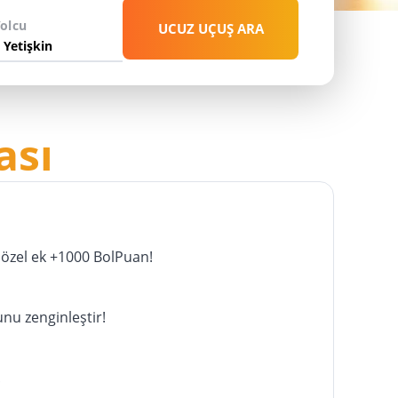
Yolcu
UCUZ UÇUŞ ARA
HEMEN KEŞFET
ası
özel ek +1000 BolPuan!
unu zenginleştir!
!