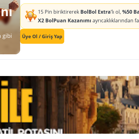
ını
15 Pin biriktirerek
BolBol Extra
’lı ol,
%50 Bag
X2 BolPuan Kazanımı
ayrıcaklıklarından f
 gibi
Üye Ol / Giriş Yap