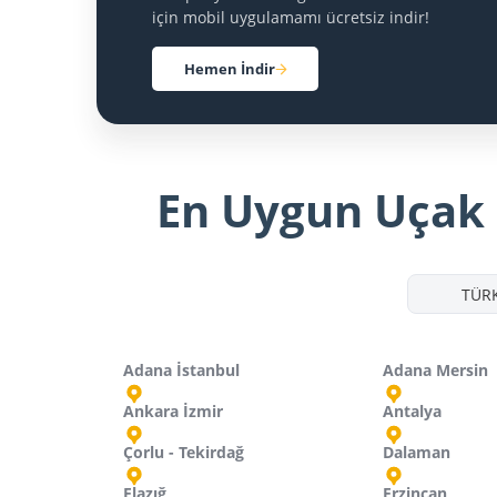
için mobil uygulamamı ücretsiz indir!
Hemen İndir
En Uygun Uçak B
TÜRK
Adana İstanbul
Adana Mersin
Ankara İzmir
Antalya
Çorlu - Tekirdağ
Dalaman
Elazığ
Erzincan