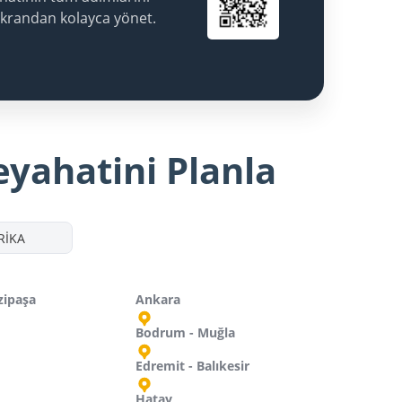
ekrandan kolayca yönet.
eyahatini Planla
RİKA
zipaşa
Ankara
Bodrum - Muğla
Edremit - Balıkesir
Hatay