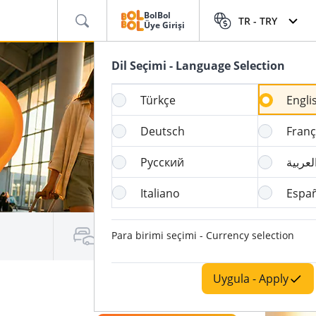
BolBol
TR -
TRY
Üye Girişi
Dil Seçimi - Language Selection
Türkçe
Engli
Deutsch
Franç
Русский
لعربية
Italiano
Espa
Para birimi seçimi - Currency selection
Araç Kiralama / Konaklama
Uygula - Apply