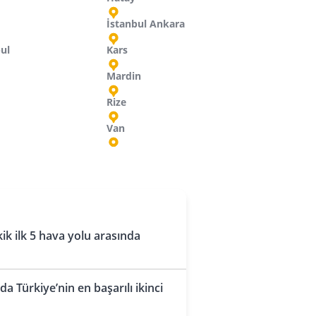
İstanbul Ankara
bul
Kars
Mardin
Rize
Van
sır
zey Makedonya
udi Arabistan
Rusya
Ürdün
Hurgada
Cidde
Grozny
Amman
Üsküp
İskenderiye
Dammam
Kazan
Amman
caristan
k ilk 5 hava yolu arasında
Budapeşte
Kahire
Dammam
Krasnodar
ldova
Luksor
Dammam
Mahaçkale
a Türkiye’nin en başarılı ikinci
Kişinev
Marsa Alam
Medine
Mineralnye Vody