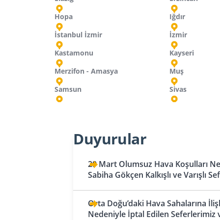
Hopa
Iğdır
İstanbul İzmir
İzmir
Kastamonu
Kayseri
Merzifon - Amasya
Muş
Samsun
Sivas
Almanya
Azerbaycan
Fas
Belçika
Ermenistan
Duyurular
Berlin
Bakü
Kazablanka
Brüksel - Charleroi
Erivan
Bremen
Gence
Bosna-Hersek
Gürcistan
29 Mart Olumsuz Hava Koşulları Ned
Sabiha Gökçen Kalkışlı ve Varışlı Se
Saraybosna
Batum
Bahreyn Krallığı
Dortmund
Bahreyn
Tuzla
Kutaisi
Düsseldorf
Orta Doğu’daki Hava Sahalarına İliş
Birleşik Arap
Bulgaristan
Tiflis
Nedeniyle İptal Edilen Seferlerimiz 
Frankfurt