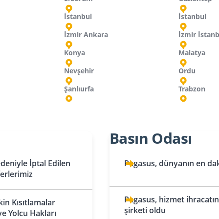
İstanbul
İstanbul
İzmir Ankara
İzmir İstan
Konya
Malatya
Nevşehir
Ordu
Şanlıurfa
Trabzon
Hırvatistan
İran
İsveç
Kırgızistan
Mı
Ku
Su
Basın Odası
Tahran
Bişkek
Zagreb
Stockholm
Tebriz
Oş
Hollanda
İsviçre
Ma
eniyle İptal Edilen
Pegasus, dünyanın en daki
ferlerimiz
Amsterdam
Basel
Katar
Kuveyt
Eindhoven
Doha
Cenevre
Kuveyt
Mo
Pegasus, hizmet ihracatınd
kin Kısıtlamalar
şirketi oldu
Kazakistan
Rotterdam
Lübnan
Zürih
ve Yolcu Hakları