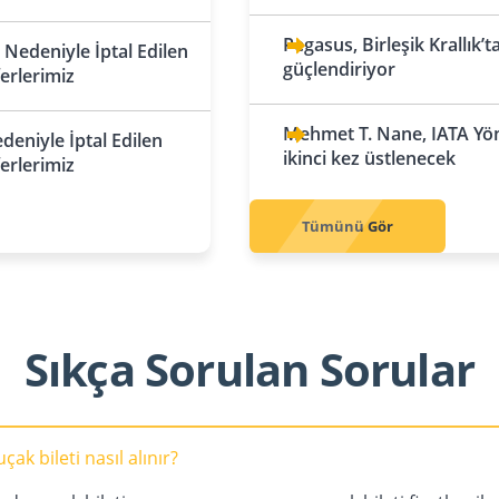
Aktau
Beyrut
No
İngiltere
İtalya
Pegasus, Birleşik Krallık’
Nedeniyle İptal Edilen
Birmingham
Almatı
Bologna
Pakistan
güçlendiriyor
U
ferlerimiz
Karaçi
Po
Londra
Astana
Milano
Mehmet T. Nane, IATA Yön
eniyle İptal Edilen
Manchester
Çimkent
Roma
ikinci kez üstlenecek
ferlerimiz
İrlanda
Shymkent
Venedik
Po
Dublin
Karadağ
Tümünü Gör
İskoçya
Podgoritsa
Ro
Edinburgh
Kosova
İspanya
Priştine
Sıkça Sorulan Sorular
Barselona
Kuzey Kıbrıs Türk
Cumhuriyeti
Madrid
Lefkoşa
Sevilla
ak bileti nasıl alınır?