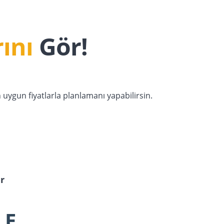
ını
Gör!
ygun fiyatlarla planlamanı yapabilirsin.
ar
LE