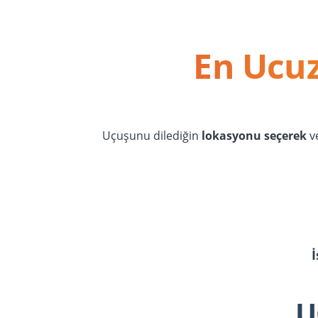
En Ucuz
Uçuşunu dilediğin
lokasyonu seçerek
v
U