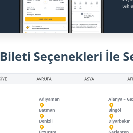
tek 
ileti Seçenekleri İle S
İYE
AVRUPA
ASYA
AF
Adıyaman
Alanya – Ga
Batman
Bingöl
Denizli
Diyarbakır
Erzurum
Gaziantep