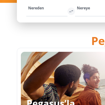
Nereden
Nereye
Pe
Pegasus’la