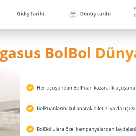
Gidiş Tarihi
Dönüş tarihi
gasus BolBol Düny
Her uçuşundan BolPuan kazan, ilk uçuşuna 
BolPuanlarını kullanarak bilet al ya da uçuş
BolBollulara özel kampanyalardan faydalan