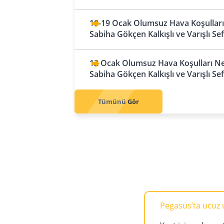
Emirlikleri
Filibe
Irak
Hamburg
Abu Dabi
18-19 Ocak Olumsuz Hava Koşulları 
Sofya
Bağdat
Hannover
Sabiha Gökçen Kalkışlı ve Varışlı Se
Dubai
Çek Cumhuriyeti
Basra
Köln
Resü'l Hayme
Prag
12 Ocak Olumsuz Hava Koşulları Ned
Erbil
Leipzig
Sharjah
Sabiha Gökçen Kalkışlı ve Varışlı Se
Danimarka
Münih
Kopenhag
Tümünü Gör
Nürnberg
Finlandiya
Stuttgart
Helsinki
Arnavutluk
Fransa
Tiran
Lyon
Avusturya
Marsilya
Viyana
Nice
Pegasus’ta ucuz uç
Paris