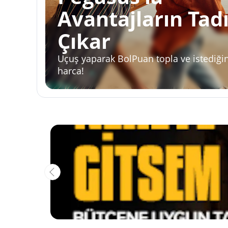
Avantajların Tad
Çıkar
Uçuş yaparak BolPuan topla ve istediğin
harca!