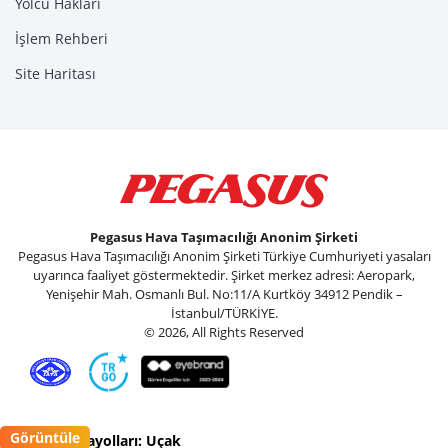
Yolcu Hakları
İşlem Rehberi
Site Haritası
Pegasus Hava Taşımacılığı Anonim Şirketi
Pegasus Hava Taşımacılığı Anonim Şirketi Türkiye Cumhuriyeti yasaları
uyarınca faaliyet göstermektedir. Şirket merkez adresi: Aeropark,
Yenişehir Mah. Osmanlı Bul. No:11/A Kurtköy 34912 Pendik –
İstanbul/TÜRKİYE.
© 2026, All Rights Reserved
Görüntüle
Pegasus Havayolları: Uçak