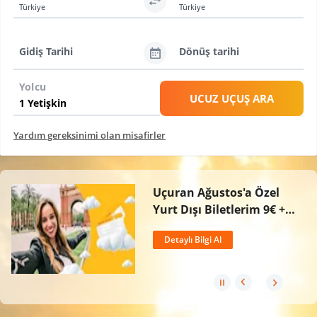
Türkiye
Türkiye
Gidiş Tarihi
Dönüş tarihi
Yolcu
UCUZ UÇUŞ ARA
Yardım gereksinimi olan misafirler
Uçuran Ağustos'a Özel
Yurt Dışı Biletlerim 9€ +
Vergilerden Başlayan
Detaylı Bilgi Al
Fiyatlarla