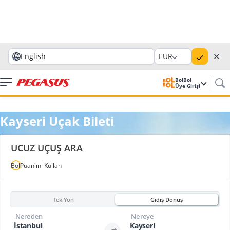
✕
English
EUR
BolBol
Üye Girişi
Kayseri Uçak Bileti
UCUZ UÇUŞ ARA
BolPuan'ını Kullan
Tek Yön
Gidiş Dönüş
Nereden
Nereye
İstanbul
Kayseri