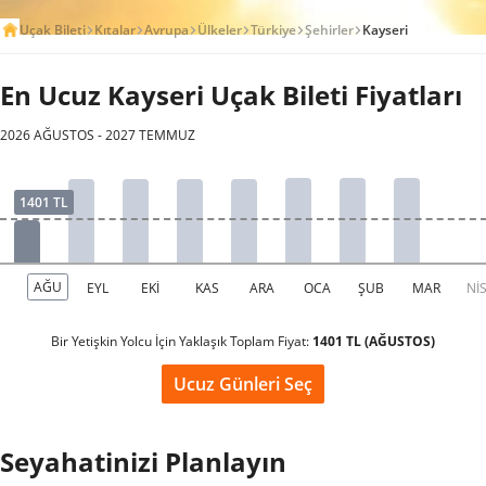
Uçak Bileti
Kıtalar
Avrupa
Ülkeler
Türkiye
Şehirler
Kayseri
En Ucuz Kayseri Uçak Bileti Fiyatları
2026 AĞUSTOS - 2027 TEMMUZ
Bir Yetişkin Yolcu İçin Yaklaşık Toplam Fiyat:
1401 TL (AĞUSTOS)
Ucuz Günleri Seç
Seyahatinizi Planlayın