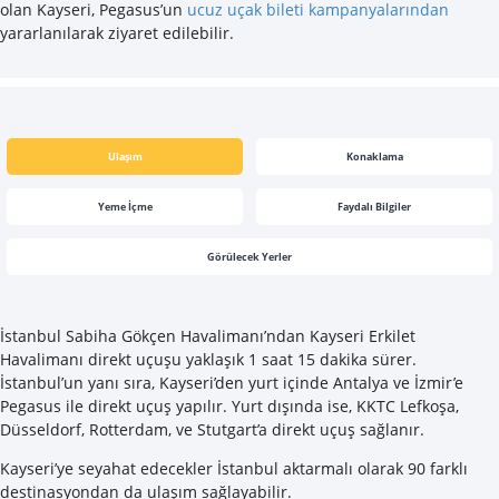
olan Kayseri, Pegasus’un
ucuz uçak bileti kampanyalarından
yararlanılarak ziyaret edilebilir.
Ulaşım
Konaklama
Yeme İçme
Faydalı Bilgiler
Görülecek Yerler
İstanbul Sabiha Gökçen Havalimanı’ndan Kayseri Erkilet
Havalimanı direkt uçuşu yaklaşık 1 saat 15 dakika sürer.
İstanbul’un yanı sıra, Kayseri’den yurt içinde Antalya ve İzmir’e
Pegasus ile direkt uçuş yapılır. Yurt dışında ise, KKTC Lefkoşa,
Düsseldorf, Rotterdam, ve Stutgart’a direkt uçuş sağlanır.
Kayseri’ye seyahat edecekler İstanbul aktarmalı olarak 90 farklı
destinasyondan da ulaşım sağlayabilir.