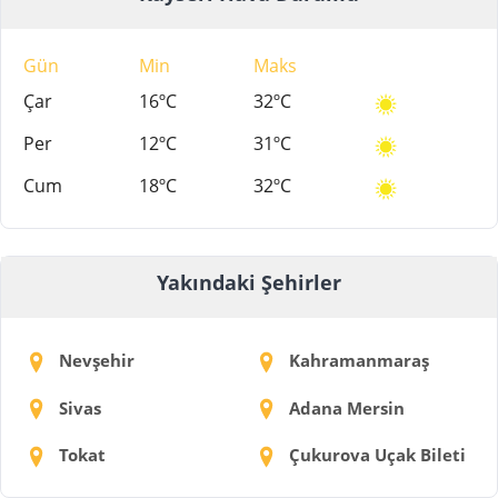
Gün
Min
Maks
Çar
16ºC
32ºC
Per
12ºC
31ºC
Cum
18ºC
32ºC
Yakındaki Şehirler
Nevşehir
Kahramanmaraş
Sivas
Adana Mersin
Tokat
Çukurova Uçak Bileti