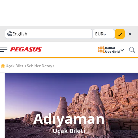
✕
English
EUR
BolBol
Üye Girişi
Uçak Bileti
Şehirler Detay
Adıyaman
Uçak Bileti