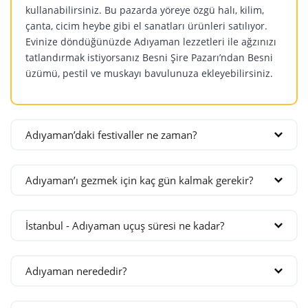
kullanabilirsiniz. Bu pazarda yöreye özgü halı, kilim,
çanta, cicim heybe gibi el sanatları ürünleri satılıyor.
Evinize döndüğünüzde Adıyaman lezzetleri ile ağzınızı
tatlandırmak istiyorsanız Besni Şire Pazarı’ndan Besni
üzümü, pestil ve muskayı bavulunuza ekleyebilirsiniz.
Adıyaman’daki festivaller ne zaman?
Adıyaman’da her yıl çeşitli festivaller ve etkinlikler
düzenleniyor. İlgi alanınıza veya merak ettiğiniz
Adıyaman’ı gezmek için kaç gün kalmak gerekir?
festivallere göre seyahatinizi planlayabilirsiniz. Ancak
Adıyaman’ın turistik yerlerini ortalama 2 günde
her yıl festival tarihlerinin değişiklik gösterebileceğini
rahatlıkla gezebilirsiniz.
unutmamalısınız.
İstanbul - Adıyaman uçuş süresi ne kadar?
Adıyaman Uluslararası Müzik Festivali (Mart)
Adıyaman’dan direkt uçuş sağlayabileceğiniz İstanbul’a
Uluslararası Nemrut Kommagene Festivali (Haziran)
1 saat 50 dakikada gidebilirsiniz.
Zerban Şenlikleri (Ağustos)
Adıyaman nerededir?
Besni Eğitim ve Kültür Festivali (Eylül)
Güneydoğu Anadolu Bölgesi’nin Akdeniz ile birleşen
GölFest (Ekim)