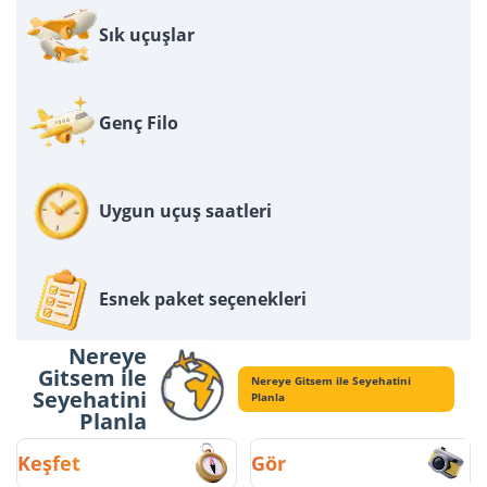
Sık uçuşlar
Genç Filo
Uygun uçuş saatleri
Esnek paket seçenekleri
Nereye
Gitsem ile
Nereye Gitsem ile Seyehatini
Seyehatini
Planla
Planla
Keşfet
Gör