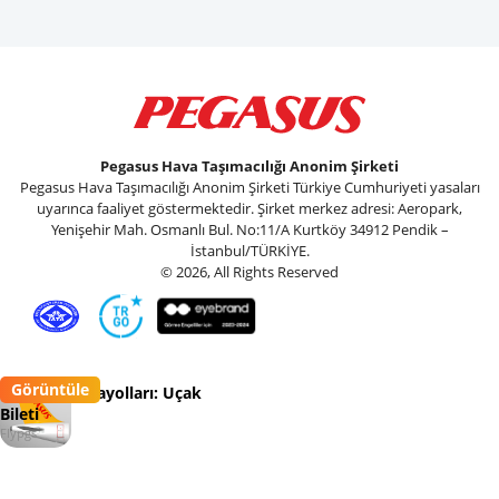
Pegasus Hava Taşımacılığı Anonim Şirketi
Pegasus Hava Taşımacılığı Anonim Şirketi Türkiye Cumhuriyeti yasaları
uyarınca faaliyet göstermektedir. Şirket merkez adresi: Aeropark,
Yenişehir Mah. Osmanlı Bul. No:11/A Kurtköy 34912 Pendik –
İstanbul/TÜRKİYE.
© 2026, All Rights Reserved
Görüntüle
Pegasus Havayolları: Uçak
Bileti
Flypgs