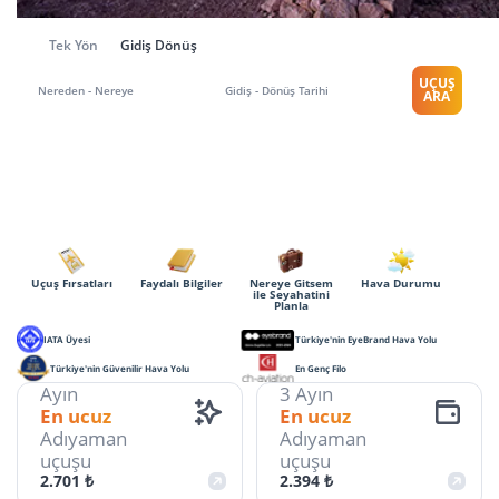
Tek Yön
Gidiş Dönüş
UÇUŞ
Nereden - Nereye
Gidiş - Dönüş Tarihi
ARA
Uçuş Fırsatları
Faydalı Bilgiler
Nereye Gitsem
Hava Durumu
ile Seyahatini
Planla
IATA Üyesi
Türkiye'nin EyeBrand Hava Yolu
Türkiye'nin Güvenilir Hava Yolu
En Genç Filo
Ayın
3 Ayın
En ucuz
En ucuz
Adıyaman
Adıyaman
uçuşu
uçuşu
2.701 ₺
2.394 ₺