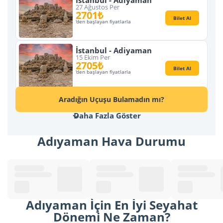
İstanbul - Adiyaman
27 Ağustos Per
2701₺
Bilet Al
'den başlayan fiyatlarla
İstanbul - Adiyaman
15 Ekim Per
2705₺
Bilet Al
'den başlayan fiyatlarla
Aradığın Uçuşu Bulamadın mı?
Daha Fazla Göster
Adıyaman Hava Durumu
Adıyaman İçin En İyi Seyahat
Dönemi Ne Zaman?