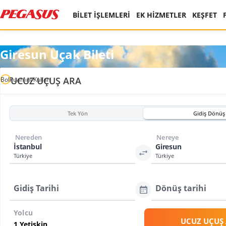
BİLET İŞLEMLERİ
EK HİZMETLER
KEŞFET
Giresun Uçak Bileti
UCUZ UÇUŞ ARA
BolPuan'ını Kullan
Tek Yön
Gidiş Dönüş
Nereden
Nereye
İstanbul
Giresun
Türkiye
Türkiye
Gidiş Tarihi
Dönüş tarihi
Yolcu
UCUZ UÇUŞ