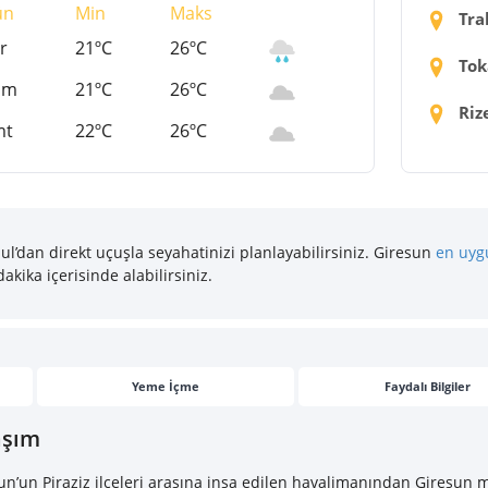
ün
Min
Maks
Tra
r
21ºC
26ºC
Tok
um
21ºC
26ºC
Riz
mt
22ºC
26ºC
ul’dan direkt uçuşla seyahatinizi planlayabilirsiniz. Giresun
en uygu
dakika içerisinde alabilirsiniz.
Yeme İçme
Faydalı Bilgiler
aşım
n’un Piraziz ilçeleri arasına inşa edilen havalimanından Giresun m