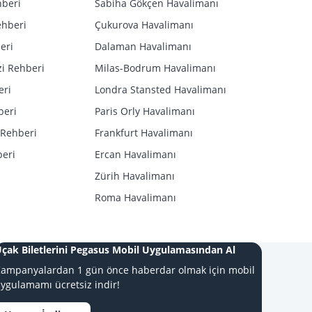
hberi
Sabiha Gökçen Havalimanı
ehberi
Çukurova Havalimanı
eri
Dalaman Havalimanı
i Rehberi
Milas-Bodrum Havalimanı
eri
Londra Stansted Havalimanı
beri
Paris Orly Havalimanı
 Rehberi
Frankfurt Havalimanı
beri
Ercan Havalimanı
Zürih Havalimanı
Roma Havalimanı
çak Biletlerini Pegasus Mobil Uygulamasından Al
ampanyalardan 1 gün önce haberdar olmak için mobil
ygulamamı ücretsiz indir!