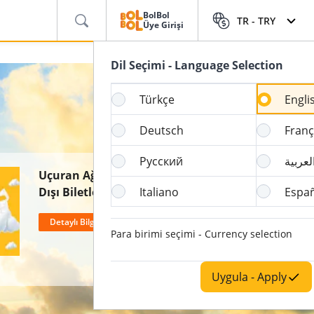
BolBol
TR -
TRY
Üye Girişi
Dil Seçimi - Language Selection
Türkçe
Engli
Deutsch
Franç
Русский
لعربية
Uçuran Ağustos'a Özel Yurt
Dışı Biletlerim 9€ +
Italiano
Espa
Vergilerden Başlayan
Detaylı Bilgi Al
Fiyatlarla
Para birimi seçimi - Currency selection
Uygula - Apply