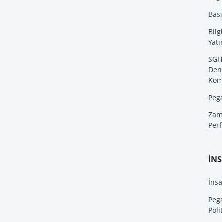
Bas
Bilg
Yatı
SGH
Den
Kom
Peg
Zam
Per
İN
İnsa
Peg
Poli