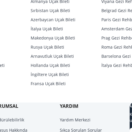
Almanya Uçak Bileti
Viyana Gezi Re
Sırbistan Uçak Bileti
Belgrad Gezi R
Azerbaycan Uçak Bileti
Paris Gezi Rehb
İtalya Uçak Bileti
Amsterdam Gez
Makedonya Uçak Bileti
Prag Gezi Rehb
Rusya Uçak Bileti
Roma Gezi Reh
Arnavutluk Uçak Bileti
Barselona Gezi
eti
Hollanda Uçak Bileti
İtalya Gezi Reh
İngiltere Uçak Bileti
Fransa Uçak Bileti
RUMSAL
YARDIM
U
K
ürülebilirlik
Yardım Merkezi
u
asus Hakkında
Sıkça Sorulan Sorular