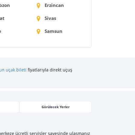
bzon
Erzincan
at
Sivas
e
Samsun
n uçak bileti
fiyatlarıyla direkt uçuş
Görülecek Yerler
erkeze ücretli servisler sayesinde ulaşmanız