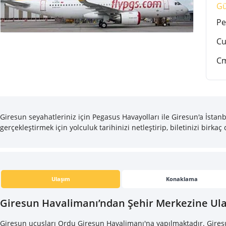
G
Pe
C
C
Giresun seyahatleriniz için Pegasus Havayolları ile Giresun'a İstanb
gerçekleştirmek için yolculuk tarihinizi netleştirip, biletinizi birkaç 
Ulaşım
Konaklama
Giresun Havalimanı’ndan Şehir Merkezine Ul
Giresun uçuşları Ordu Giresun Havalimanı'na yapılmaktadır. Giresu