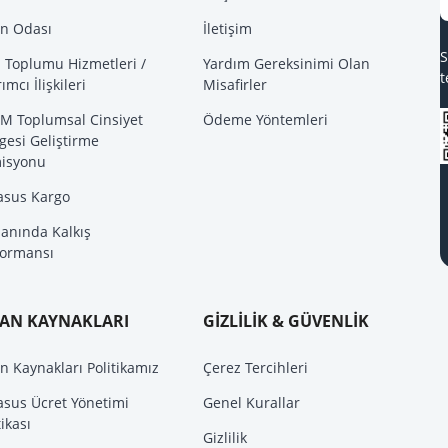
ın Odası
İletişim
S
i Toplumu Hizmetleri /
Yardım Gereksinimi Olan
t
rımcı İlişkileri
Misafirler
M Toplumsal Cinsiyet
Ödeme Yöntemleri
gesi Geliştirme
isyonu
asus Kargo
anında Kalkış
formansı
SAN KAYNAKLARI
GİZLİLİK & GÜVENLİK
n Kaynakları Politikamız
Çerez Tercihleri
asus Ücret Yönetimi
Genel Kurallar
tikası
Gizlilik