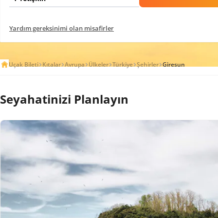
Yardım gereksinimi olan misafirler
Uçak Bileti
Kıtalar
Avrupa
Ülkeler
Türkiye
Şehirler
Giresun
Seyahatinizi Planlayın