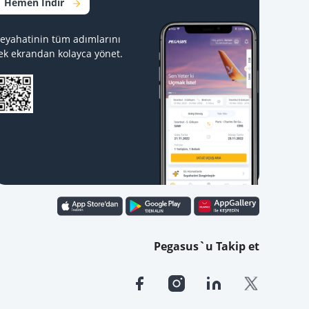
Hemen İndir
eyahatinin tüm adımlarını
ek ekrandan kolayca yönet.
Pegasus`u Takip et