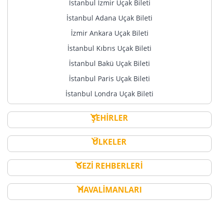
İptal Konusuna Örnekler:
İstanbul İzmir Uçak Bileti
İstanbul Adana Uçak Bileti
25 kişi üzerinden oluşturulan rezervasyonda kişi
sayısı minimum 10 kişi kalacak kadar azaltılabilir,
İzmir Ankara Uçak Bileti
grup minimum yolcu sayısı 10 kişinin altına
İstanbul Kıbrıs Uçak Bileti
düşürülemez.
İstanbul Bakü Uçak Bileti
İstanbul Paris Uçak Bileti
İstanbul Londra Uçak Bileti
ŞEHİRLER
ÜLKELER
GEZİ REHBERLERİ
HAVALİMANLARI