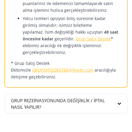
puanlariniz ile ödemenizi tamamlayarak satın
alma işlemini hızlıca gerçekleştirebilirsiniz.
Yolcu isimleri opsiyon bitiş süresine kadar
girilmiş olmalıdır; isimsiz biletleme
yapılamaz. İsim değişikliği hakkı uçuştan
48 saat
öncesine kadar
geçerlidir.
Grup Satış Destek
*
ekibimiz aracılığı ile değişiklik işleminizi
gerçekleştirebilirsiniz.
* Grup Satış Destek
Ekibimizle
GRUPSATISDESTEK@flypgs.com
aracılığıyla
iletişime geçebilirsiniz.
GRUP REZERVASYONUNDA DEĞİŞİKLİK / İPTAL
NASIL YAPILIR?
Grubunuz biletlendikten sonra yapılacak iptal ve
değişiklik işlemlerinde Pegasus Rezervasyon