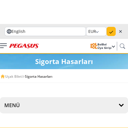
✕
English
EUR
BolBol
Üye Girişi
Sigorta Hasarları
Uçak Bileti
Sigorta Hasarları
MENÜ