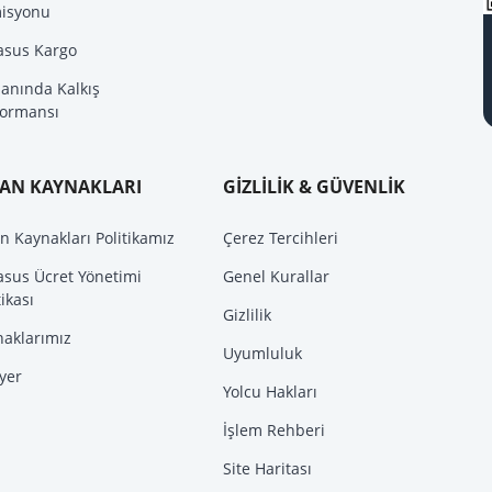
isyonu
asus Kargo
anında Kalkış
formansı
SAN KAYNAKLARI
GİZLİLİK & GÜVENLİK
n Kaynakları Politikamız
Çerez Tercihleri
asus Ücret Yönetimi
Genel Kurallar
tikası
Gizlilik
naklarımız
Uyumluluk
yer
Yolcu Hakları
İşlem Rehberi
Site Haritası