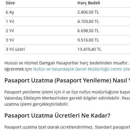
Süre
Harç Bedeli
6 Ay
2.806,50 TL
1 Yıl
4.103,00 TL
2 Yıl
6.698,50 TL
3 Yıl
9.516,00 TL
3 Yıl üzeri
13.410,40 TL
Hususi ve Hizmet Damgalı Pasaportlar harç bedelinden muaftır. 18
öğrenmek için
Nüfus ve Vatandaşlık Genel Müdürlüğü resmi site
Pasaport Uzatma (Pasaport Yenileme) Nasıl Y
Pasaport yenileme işlemi için il ve ilçe nüfus müdürlüğüne baş
Vatandaş Etkileşim Merkezi’nden gerekli bilgiler edinilebilir. 
uzatma işlemi gerçekleştirilebilir.
Pasaport Uzatma Ücretleri Ne Kadar?
Pasaport uzatma özel olarak ücretlendirilmez. Standart pasaport 