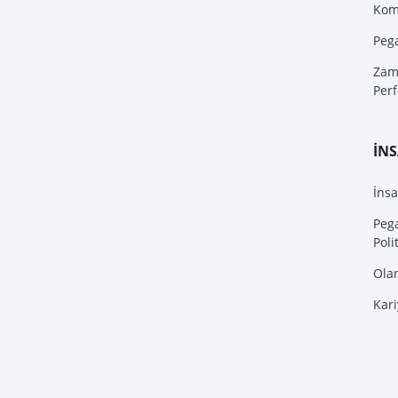
Kom
Peg
Zam
Per
İN
İnsa
Peg
Poli
Ola
Kari