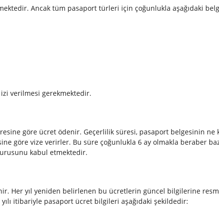
rmektedir. Ancak tüm pasaport türleri için çoğunlukla aşağıdaki bel
zi verilmesi gerekmektedir.
üresine göre ücret ödenir. Geçerlilik süresi, pasaport belgesinin ne
esine göre vize verirler. Bu süre çoğunlukla 6 ay olmakla beraber bazı 
şvurusunu kabul etmektedir.
ir. Her yıl yeniden belirlenen bu ücretlerin güncel bilgilerine res
yılı itibariyle pasaport ücret bilgileri aşağıdaki şekildedir: