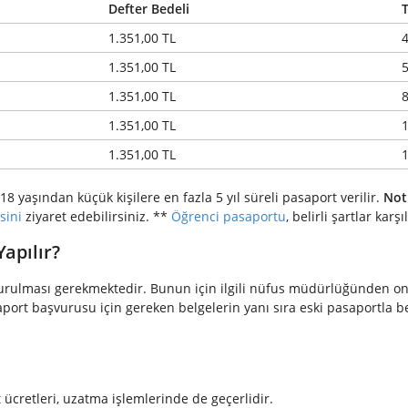
Defter Bedeli
1.351,00 TL
4
1.351,00 TL
5
1.351,00 TL
8
1.351,00 TL
1
1.351,00 TL
1
 yaşından küçük kişilere en fazla 5 yıl süreli pasaport verilir.
Not
sini
ziyaret edebilirsiniz. **
Öğrenci pasaportu
, belirli şartlar ka
apılır?
vurulması gerekmektedir. Bunun için ilgili nüfus müdürlüğünden on
Pasaport başvurusu için gereken belgelerin yanı sıra eski pasaport
ücretleri, uzatma işlemlerinde de geçerlidir.