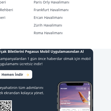
beri
Paris Orly Havalimanı
 Rehberi
Frankfurt Havalimanı
beri
Ercan Havalimanı
Zürih Havalimanı
Roma Havalimanı
çak Biletlerini Pegasus Mobil Uygulamasından Al
ampanyalardan 1 gün önce haberdar olmak için mobil
ygulamamı ücretsiz indir!
Hemen İndir
eyahatinin tüm adımlarını
ek ekrandan kolayca yönet.