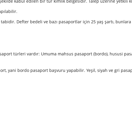
ekilde kabul edilen bir tür kimlik belgesidir. Talep üzerine yetkili 
pılabilir.
abidir. Defter bedeli ve bazı pasaportlar için 25 yaş şartı, bunlara 
asaport türleri vardır: Umuma mahsus pasaport (bordo), hususi pasap
, yani bordo pasaport başvuru yapabilir. Yeşil, siyah ve gri pasapor