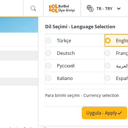
BolBol
TR -
TRY
Üye Girişi
Dil Seçimi - Language Selection
Türkçe
Engli
Deutsch
Franç
Русский
لعربية
Italiano
Espa
Para birimi seçimi - Currency selection
Uygula - Apply