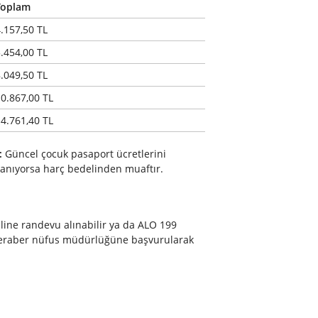
Toplam
.157,50 TL
.454,00 TL
.049,50 TL
0.867,00 TL
4.761,40 TL
:
Güncel çocuk pasaport ücretlerini
rşılanıyorsa harç bedelinden muaftır.
line randevu alınabilir ya da ALO 199
la beraber nüfus müdürlüğüne başvurularak