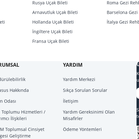
Rusya Uçak Bileti
Roma Gezi Reh
Arnavutluk Uçak Bileti
Barselona Gezi
eti
Hollanda Uçak Bileti
İtalya Gezi Reh
İngiltere Uçak Bileti
Fransa Uçak Bileti
RUMSAL
YARDIM
U
K
ürülebilirlik
Yardım Merkezi
u
asus Hakkında
Sıkça Sorulan Sorular
ın Odası
İletişim
S
i Toplumu Hizmetleri /
Yardım Gereksinimi Olan
t
rımcı İlişkileri
Misafirler
M Toplumsal Cinsiyet
Ödeme Yöntemleri
gesi Geliştirme