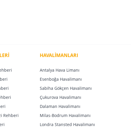
LERİ
HAVALİMANLARI
ehberi
Antalya Hava Limanı
beri
Esenboğa Havalimanı
hberi
Sabiha Gökçen Havalimanı
ehberi
Çukurova Havalimanı
eri
Dalaman Havalimanı
i Rehberi
Milas-Bodrum Havalimanı
eri
Londra Stansted Havalimanı