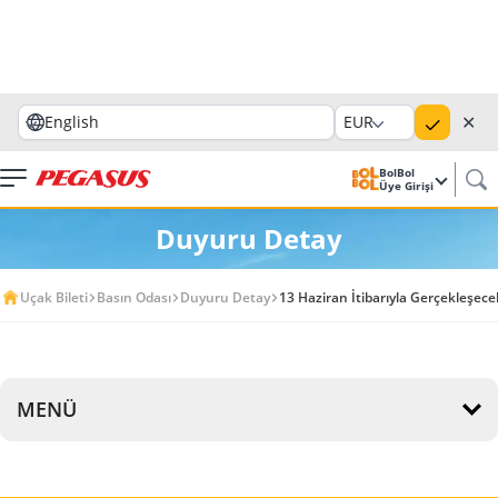
✕
English
EUR
BolBol
Üye Girişi
Duyuru Detay
Uçak Bileti
Basın Odası
Duyuru Detay
13 Haziran İtibarıyla Gerçekleşe
MENÜ