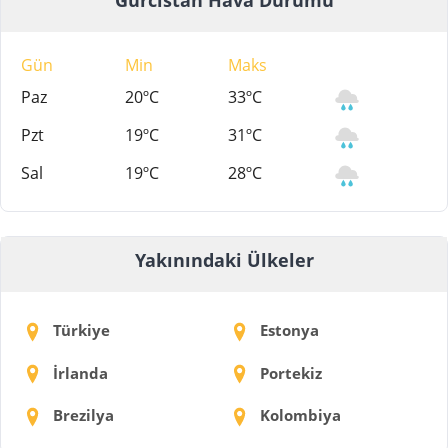
Gün
Min
Maks
Paz
20ºC
33ºC
Pzt
19ºC
31ºC
Sal
19ºC
28ºC
Yakınındaki Ülkeler
Türkiye
Estonya
İrlanda
Portekiz
Brezilya
Kolombiya