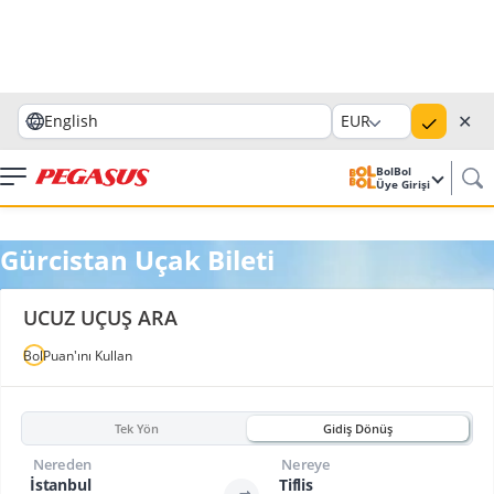
✕
English
EUR
BolBol
Üye Girişi
Gürcistan Uçak Bileti
UCUZ UÇUŞ ARA
BolPuan'ını Kullan
Tek Yön
Gidiş Dönüş
Nereden
Nereye
İstanbul
Tiflis