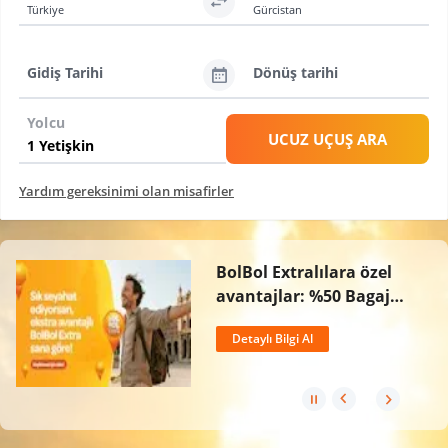
Türkiye
Gürcistan
Gidiş Tarihi
Dönüş tarihi
Yolcu
UCUZ UÇUŞ ARA
Yardım gereksinimi olan misafirler
BolBol Extralılara özel
avantajlar: %50 Bagaj
İndirimi, Ücretsiz İptal
Detaylı Bilgi Al
Hakkı ve 2 Kat BolPuan!