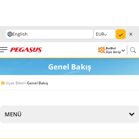
✕
English
EUR
BolBol
Üye Girişi
Genel Bakış
Uçak Bileti
Genel Bakış
MENÜ