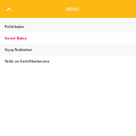
MENÜ
DÜNDEN BUGÜNE
GRUP ŞİRKETLERİ
Politikalar
Genel Bakış
PEGASUS YÖNETİM KURULU
Uçuş Noktaları
Yetki ve Sertifikalarımız