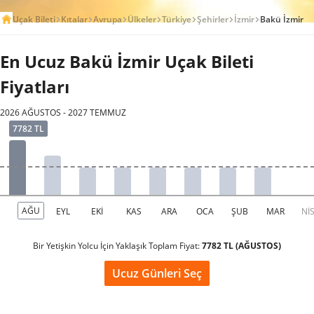
Uçak Bileti
Kıtalar
Avrupa
Ülkeler
Türkiye
Şehirler
İzmir
Bakü İzmir
En Ucuz Bakü İzmir Uçak Bileti
Fiyatları
2026 AĞUSTOS - 2027 TEMMUZ
Bir Yetişkin Yolcu İçin Yaklaşık Toplam Fiyat:
7782 TL (AĞUSTOS)
Ucuz Günleri Seç