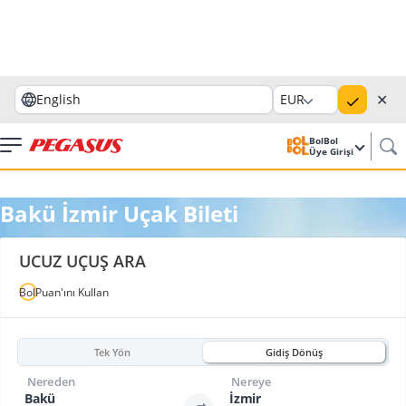
✕
English
EUR
BolBol
Üye Girişi
Bakü İzmir Uçak Bileti
UCUZ UÇUŞ ARA
BolPuan'ını Kullan
Tek Yön
Gidiş Dönüş
Nereden
Nereye
Bakü
İzmir