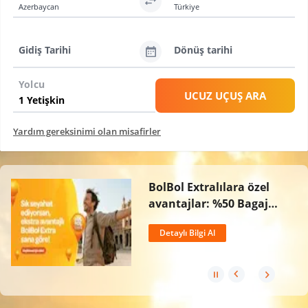
Azerbaycan
Türkiye
Gidiş Tarihi
Dönüş tarihi
Yolcu
UCUZ UÇUŞ ARA
Yardım gereksinimi olan misafirler
BolBol Extralılara özel
avantajlar: %50 Bagaj
İndirimi, Ücretsiz İptal
Detaylı Bilgi Al
Hakkı ve 2 Kat BolPuan!