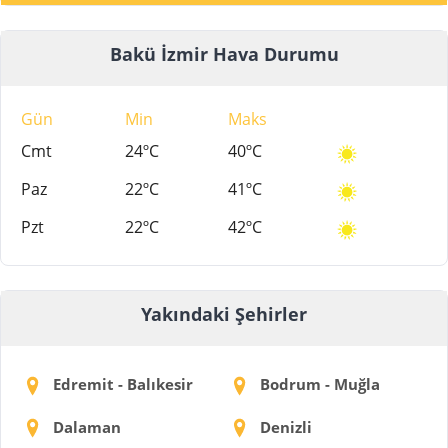
Bakü İzmir Hava Durumu
Gün
Min
Maks
Cmt
24ºC
40ºC
Paz
22ºC
41ºC
Pzt
22ºC
42ºC
Yakındaki Şehirler
Edremit - Balıkesir
Bodrum - Muğla
Dalaman
Denizli