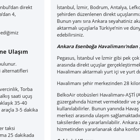
nbul’dan direkt
İstanbul, İzmir, Bodrum, Antalya, Lefkoş
a’dan 4,
şehirden düzenlenen direkt uçuşlarımız
Bunun yanı sıra Ankara seyahatiniz aka
aktarmalı uçuşlarla Türkiye’nin ve düny
lediğimiz
edebilirsiniz.
Ankara Esenboğa Havalimanı’ndan 
ine Ulaşım
Pegasus, İstanbul ve İzmir gibi pek ço
bulunur.
arasında direkt uçuşlar gerçekleştirm
lternatifleri
Havalimanı aktarmalı yurt içi ve yurt 
Havalimanı şehir merkezinden 28 kilom
vercinlik, Torba
BelkoAir otobüsleri Havalimanı-AŞTİ (A
lkış saati uçuş
güzergahında hizmet vermektedir ve ş
aklaşık 35-40
kullanılabilirler. Bunun yanında Havaş
 araçla 3-5 dakika
merkezi arasında ulaşım sağlamaktadı
taksilerden de yararlanılabilir.
Ankara z
r taksi
hizmetinden yararlanarak daha konforl
lama 25 dakikada