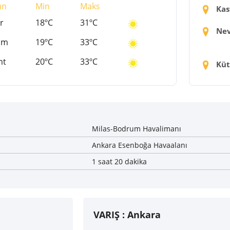
ün
Min
Maks
Kas
r
18ºC
31ºC
Nev
um
19ºC
33ºC
mt
20ºC
33ºC
Küt
Milas-Bodrum Havalimanı
Ankara Esenboğa Havaalanı
1 saat 20 dakika
VARIŞ :
Ankara