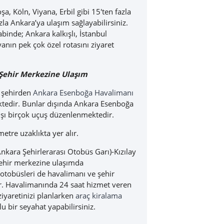
a, Köln, Viyana, Erbil gibi 15'ten fazla
la Ankara’ya ulaşım sağlayabilirsiniz.
binde; Ankara kalkışlı, İstanbul
anın pek çok özel rotasını ziyaret
Şehir Merkezine Ulaşım
k şehirden
Ankara Esenboğa Havalimanı
ektedir. Bunlar dışında Ankara Esenboğa
dışı birçok uçuş düzenlenmektedir.
etre uzaklıkta yer alır.
nkara Şehirlerarası Otobüs Garı)-Kızılay
ehir merkezine ulaşımda
 otobüsleri de havalimanı ve şehir
r. Havalimanında 24 saat hizmet veren
iyaretinizi planlarken
araç kiralama
u bir seyahat yapabilirsiniz.