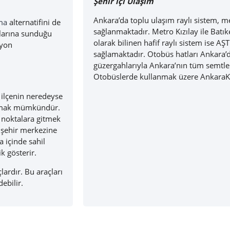
Şehir içi Ulaşım
Ankara’da toplu ulaşım raylı sistem, m
ma
alternatifini de
sağlanmaktadır. Metro Kızılay ile Batı
ularına sunduğu
olarak bilinen hafif raylı sistem ise AŞ
syon
sağlamaktadır. Otobüs hatları Ankara’d
güzergahlarıyla Ankara’nın tüm semtleri
Otobüslerde kullanmak üzere AnkaraKar
 ilçenin neredeyse
aşmak mümkündür.
 noktalara gitmek
 şehir merkezine
 içinde sahil
ik gösterir.
lardır. Bu araçları
ebilir.