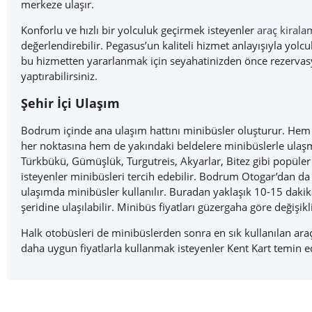
merkeze ulaşır.
Konforlu ve hızlı bir yolculuk geçirmek isteyenler
araç kirala
değerlendirebilir. Pegasus’un kaliteli hizmet anlayışıyla yolc
bu hizmetten yararlanmak için seyahatinizden önce rezerva
yaptırabilirsiniz.
Şehir İçi Ulaşım
Bodrum içinde ana ulaşım hattını minibüsler oluşturur. Hem
her noktasına hem de yakındaki beldelere minibüslerle ul
Türkbükü, Gümüşlük, Turgutreis, Akyarlar, Bitez gibi popüler
isteyenler minibüsleri tercih edebilir. Bodrum Otogar’dan da
ulaşımda minibüsler kullanılır. Buradan yaklaşık 10-15 dakika
şeridine ulaşılabilir. Minibüs fiyatları güzergaha göre değişikl
Halk otobüsleri de minibüslerden sonra en sık kullanılan araç
daha uygun fiyatlarla kullanmak isteyenler Kent Kart temin ed