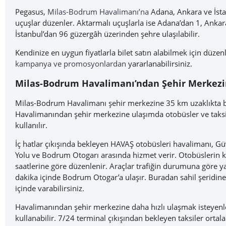
Pegasus,
Milas-Bodrum Havalimanı’na
Adana, Ankara ve İsta
uçuşlar düzenler. Aktarmalı uçuşlarla ise Adana’dan 1, Ankar
İstanbul’dan 96 güzergâh üzerinden şehre ulaşılabilir.
Kendinize en uygun fiyatlarla bilet satın alabilmek için düzen
kampanya ve promosyonlardan
yararlanabilirsiniz.
Milas-Bodrum Havalimanı’ndan Şehir Merkez
Milas-Bodrum Havalimanı şehir merkezine 35 km uzaklıkta 
Havalimanından şehir merkezine ulaşımda otobüsler ve taksi a
kullanılır.
İç hatlar çıkışında bekleyen HAVAŞ otobüsleri havalimanı, Gü
Yolu ve Bodrum Otogarı arasında hizmet verir. Otobüslerin ka
saatlerine göre düzenlenir. Araçlar trafiğin durumuna göre y
dakika içinde Bodrum Otogar’a ulaşır. Buradan sahil şeridine
içinde varabilirsiniz.
Havalimanından şehir merkezine daha hızlı ulaşmak isteyenle
kullanabilir. 7/24 terminal çıkışından bekleyen taksiler orta