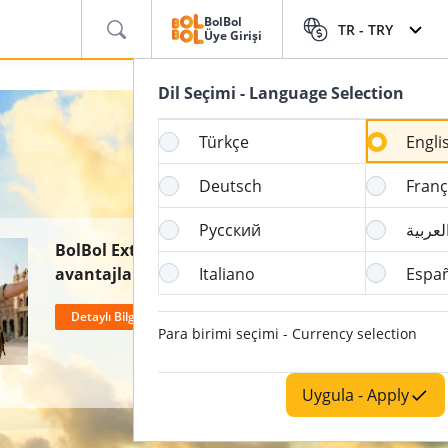
BolBol
TR -
TRY
Üye Girişi
Dil Seçimi - Language Selection
Türkçe
Engli
Deutsch
Franç
Русский
لعربية
BolBol Extralılara özel
avantajlar: %50 Bagaj
Italiano
Espa
İndirimi, Ücretsiz İptal Hakkı
Detaylı Bilgi Al
ve 2 Kat BolPuan!
Para birimi seçimi - Currency selection
Uygula - Apply