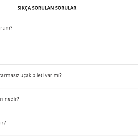
SIKÇA SORULAN SORULAR
lurum?
rmasız uçak bileti var mı?
rı nedir?
ır?