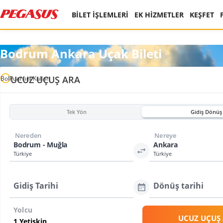
BİLET İŞLEMLERİ
EK HİZMETLER
KEŞFET
Bodrum Ankara Uçak Bileti
UCUZ UÇUŞ ARA
BolPuan'ını Kullan
Tek Yön
Gidiş Dönüş
Nereden
Nereye
Bodrum - Muğla
Ankara
Türkiye
Türkiye
Gidiş Tarihi
Dönüş tarihi
Yolcu
UCUZ UÇUŞ