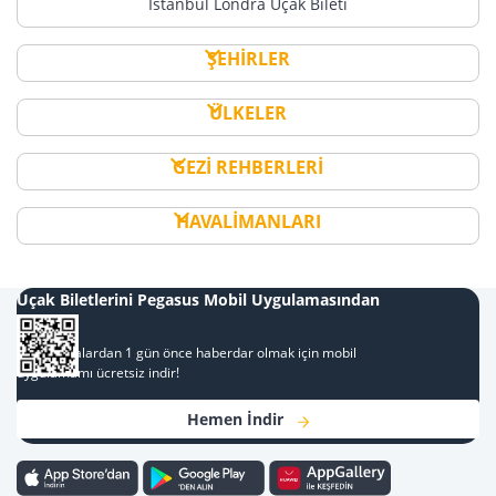
İstanbul Londra Uçak Bileti
ŞEHİRLER
ÜLKELER
GEZİ REHBERLERİ
HAVALİMANLARI
Uçak Biletlerini Pegasus Mobil Uygulamasından
Al
Kampanyalardan 1 gün önce haberdar olmak için mobil
uygulamamı ücretsiz indir!
Hemen İndir