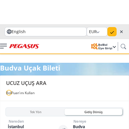
✕
English
EUR
BolBol
Üye Girişi
Budva Uçak Bileti
UCUZ UÇUŞ ARA
BolPuan'ını Kullan
Tek Yön
Gidiş Dönüş
Nereden
Nereye
İstanbul
Budva