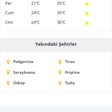
Per
21ºC
35ºC
Cum
24ºC
35ºC
Cmt
24ºC
36ºC
Yakındaki Şehirler
Podgoritsa
Tiran
Saraybosna
Priştine
Üsküp
Tuzla