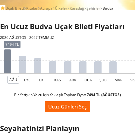
Uçak Bileti
Kıtalar
Avrupa
Ülkeler
Karadağ
Şehirler
Budva
En Ucuz Budva Uçak Bileti Fiyatları
2026 AĞUSTOS - 2027 TEMMUZ
Bir Yetişkin Yolcu İçin Yaklaşık Toplam Fiyat:
7494 TL (AĞUSTOS)
Ucuz Günleri Seç
Seyahatinizi Planlayın