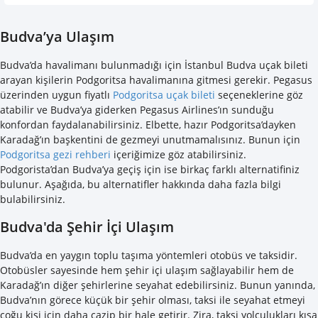
Budva’ya Ulaşım
Budva’da havalimanı bulunmadığı için İstanbul Budva uçak bileti
arayan kişilerin Podgoritsa havalimanına gitmesi gerekir. Pegasus
üzerinden uygun fiyatlı
Podgoritsa uçak bileti
seçeneklerine göz
atabilir ve Budva’ya giderken Pegasus Airlines’ın sunduğu
konfordan faydalanabilirsiniz. Elbette, hazır Podgoritsa’dayken
Karadağ’ın başkentini de gezmeyi unutmamalısınız. Bunun için
Podgoritsa gezi rehberi
içeriğimize göz atabilirsiniz.
Podgorista’dan Budva’ya geçiş için ise birkaç farklı alternatifiniz
bulunur. Aşağıda, bu alternatifler hakkında daha fazla bilgi
bulabilirsiniz.
Budva'da Şehir İçi Ulaşım
Budva’da en yaygın toplu taşıma yöntemleri otobüs ve taksidir.
Otobüsler sayesinde hem şehir içi ulaşım sağlayabilir hem de
Karadağ’ın diğer şehirlerine seyahat edebilirsiniz. Bunun yanında,
Budva’nın görece küçük bir şehir olması, taksi ile seyahat etmeyi
çoğu kişi için daha cazip bir hale getirir. Zira, taksi yolculukları kısa