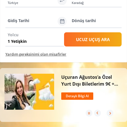
Türkiye
Karadağ
Gidiş Tarihi
Dönüş tarihi
Yolcu
UCUZ UÇUŞ ARA
Yardım gereksinimi olan misafirler
Uçuran Ağustos'a Özel
Yurt Dışı Biletlerim 9€ +
Vergilerden Başlayan
Detaylı Bilgi Al
Fiyatlarla