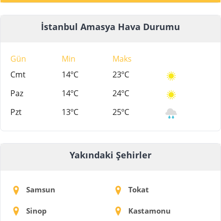
İstanbul Amasya Hava Durumu
Gün
Min
Maks
Cmt
14ºC
23ºC
Paz
14ºC
24ºC
Pzt
13ºC
25ºC
Yakındaki Şehirler
Samsun
Tokat
Sinop
Kastamonu