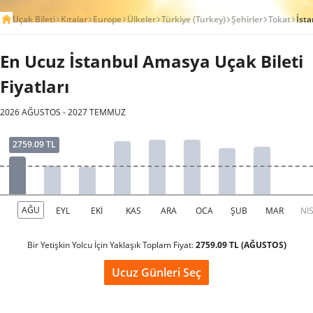
Uçak Bileti
Kıtalar
Europe
Ülkeler
Türkiye (Turkey)
Şehirler
Tokat
İst
En Ucuz İstanbul Amasya Uçak Bileti
Fiyatları
2026 AĞUSTOS - 2027 TEMMUZ
Bir Yetişkin Yolcu İçin Yaklaşık Toplam Fiyat:
2759.09 TL (AĞUSTOS)
Ucuz Günleri Seç