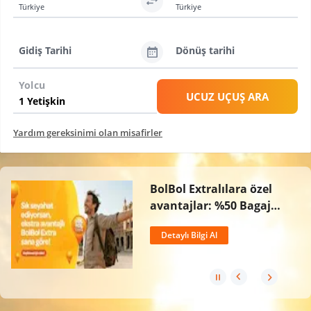
Türkiye
Türkiye
Gidiş Tarihi
Dönüş tarihi
Yolcu
UCUZ UÇUŞ ARA
Yardım gereksinimi olan misafirler
BolBol Extralılara özel
avantajlar: %50 Bagaj
İndirimi, Ücretsiz İptal
Detaylı Bilgi Al
Hakkı ve 2 Kat BolPuan!