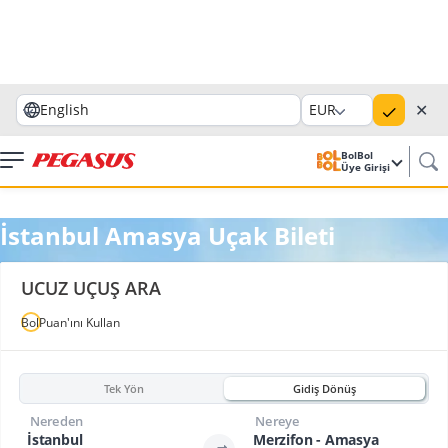
✕
English
EUR
BolBol
Üye Girişi
İstanbul Amasya Uçak Bileti
UCUZ UÇUŞ ARA
BolPuan'ını Kullan
Tek Yön
Gidiş Dönüş
Nereden
Nereye
İstanbul
Merzifon - Amasya