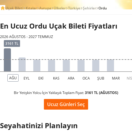
Uçak Bileti
Kıtalar
Avrupa
Ülkeler
Türkiye
Şehirler
Ordu
En Ucuz Ordu Uçak Bileti Fiyatları
2026 AĞUSTOS - 2027 TEMMUZ
Bir Yetişkin Yolcu İçin Yaklaşık Toplam Fiyat:
3161 TL (AĞUSTOS)
Ucuz Günleri Seç
Seyahatinizi Planlayın