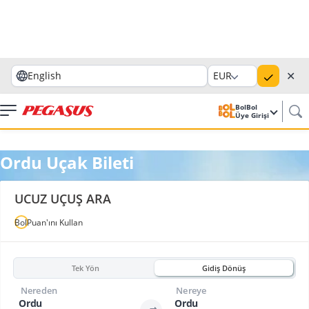
✕
English
EUR
BolBol
Üye Girişi
Ordu Uçak Bileti
UCUZ UÇUŞ ARA
BolPuan'ını Kullan
Tek Yön
Gidiş Dönüş
Nereden
Nereye
Ordu
Ordu