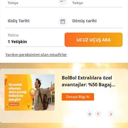
Türkiye
Türkiye
Gidiş Tarihi
Dönüş tarihi
Yolcu
UCUZ UÇUŞ ARA
Yardım gereksinimi olan misafirler
BolBol Extralılara özel
avantajlar: %50 Bagaj
İndirimi, Ücretsiz İptal
Detaylı Bilgi Al
Hakkı ve 2 Kat BolPuan!