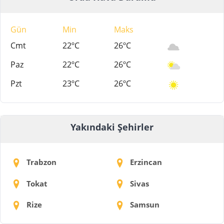
Gün
Min
Maks
Cmt
22ºC
26ºC
Paz
22ºC
26ºC
Pzt
23ºC
26ºC
Yakındaki Şehirler
Trabzon
Erzincan
Tokat
Sivas
Rize
Samsun