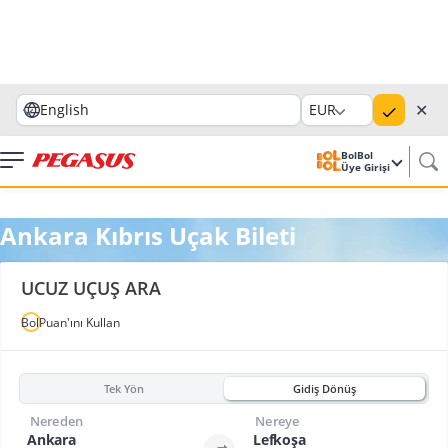
✕
English
EUR
BolBol
Üye Girişi
Ankara Kıbrıs Uçak Bileti
UCUZ UÇUŞ ARA
BolPuan'ını Kullan
Tek Yön
Gidiş Dönüş
Nereden
Nereye
Ankara
Lefkoşa