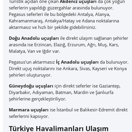
Turistik açıdan öne çıkan
Akdeniz uçuşları
da çok yoğun
seferlerin yapıldığı güzergahlar arasında bulunuyor.
Pegasus seferleri ile bu bölgedeki Antalya, Alanya,
Kahramanmaraş, Antakya/Hatay ve Adana noktalarına
aktarmasız ve hızlı bir şekilde gidebilirsiniz.
Doğu Anadolu uçuşları
ile direkt ulaşım sağlanan şehirler
arasında ise Erzincan, Elazığ, Erzurum, Ağrı, Muş, Kars,
Malatya, Van ve Iğdır var.
Pegasus’un aktarmasız
İç Anadolu uçuşları
da bulunuyor.
Direkt uçuş noktalarını ise Ankara, Sivas, Kayseri ve Konya
şehirleri oluşturuyor.
Güneydoğu uçuşları
için direkt seferler ise Gaziantep,
Diyarbakır, Adıyaman, Batman, Mardin ve Şanlıurfa
şehirlerine gerçekleştiriliyor.
Marmara uçuşları
ise İstanbul ve Balıkesir-Edremit direkt
seferlerini kapsıyor.
Türkiye Havalimanları Ulaşım