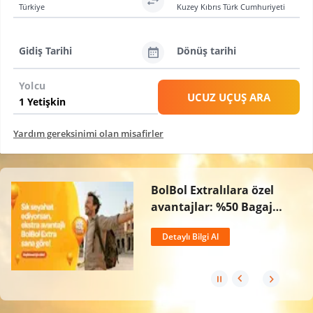
Türkiye
Kuzey Kıbrıs Türk Cumhuriyeti
Gidiş Tarihi
Dönüş tarihi
Yolcu
UCUZ UÇUŞ ARA
Yardım gereksinimi olan misafirler
BolBol Extralılara özel
avantajlar: %50 Bagaj
İndirimi, Ücretsiz İptal
Detaylı Bilgi Al
Hakkı ve 2 Kat BolPuan!