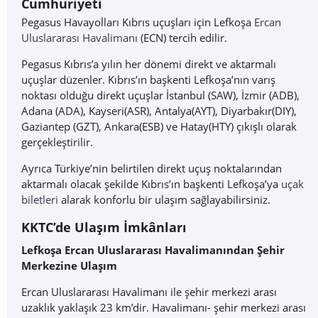
Cumhuriyeti
Pegasus Havayolları Kıbrıs uçuşları için Lefkoşa
Ercan
Uluslararası Havalimanı
(ECN) tercih edilir.
Pegasus Kıbrıs’a yılın her dönemi direkt ve aktarmalı
uçuşlar düzenler. Kıbrıs’ın başkenti Lefkoşa’nın varış
noktası olduğu direkt uçuşlar İstanbul (SAW), İzmir (ADB),
Adana (ADA), Kayseri(ASR), Antalya(AYT), Diyarbakır(DIY),
Gaziantep (GZT), Ankara(ESB) ve Hatay(HTY) çıkışlı olarak
gerçekleştirilir.
Ayrıca Türkiye’nin belirtilen direkt uçuş noktalarından
aktarmalı olacak şekilde Kıbrıs’ın başkenti Lefkoşa’ya
uçak
biletleri
alarak konforlu bir ulaşım sağlayabilirsiniz.
KKTC’de Ulaşım İmkânları
Lefkoşa Ercan Uluslararası Havalimanından Şehir
Merkezine Ulaşım
Ercan Uluslararası Havalimanı ile şehir merkezi arası
uzaklık yaklaşık 23 km’dir. Havalimanı- şehir merkezi arası