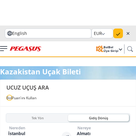
✕
English
EUR
BolBol
Üye Girişi
Kazakistan Uçak Bileti
UCUZ UÇUŞ ARA
BolPuan'ını Kullan
Tek Yön
Gidiş Dönüş
Nereden
Nereye
İstanbul
Almatı