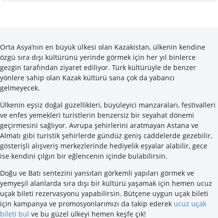
Orta Asya’nın en büyük ülkesi olan Kazakistan, ülkenin kendine
özgü sıra dışı kültürünü yerinde görmek için her yıl binlerce
gezgin tarafından ziyaret ediliyor. Türk kültürüyle de benzer
yönlere sahip olan Kazak kültürü sana çok da yabancı
gelmeyecek.
Ülkenin eşsiz doğal güzellikleri, büyüleyici manzaraları, festivalleri
ve enfes yemekleri turistlerin benzersiz bir seyahat dönemi
geçirmesini sağlıyor. Avrupa şehirlerini aratmayan Astana ve
Almatı gibi turistik şehirlerde gündüz geniş caddelerde gezebilir,
gösterişli alışveriş merkezlerinde hediyelik eşyalar alabilir, gece
ise kendini çılgın bir eğlencenin içinde bulabilirsin.
Doğu ve Batı sentezini yansıtan görkemli yapıları görmek ve
yemyeşil alanlarda sıra dışı bir kültürü yaşamak için hemen ucuz
uçak bileti rezervasyonu yapabilirsin. Bütçene uygun uçak bileti
için kampanya ve promosyonlarımızı da takip ederek
ucuz uçak
bileti bul
ve bu güzel ülkeyi hemen keşfe çık!