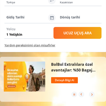
Türkiye
Kazakistan
Gidiş Tarihi
Dönüş tarihi
Yolcu
UCUZ UÇUŞ ARA
Yardım gereksinimi olan misafirler
BolBol Extralılara özel
avantajlar: %50 Bagaj
İndirimi, Ücretsiz İptal
Detaylı Bilgi Al
Hakkı ve 2 Kat BolPuan!