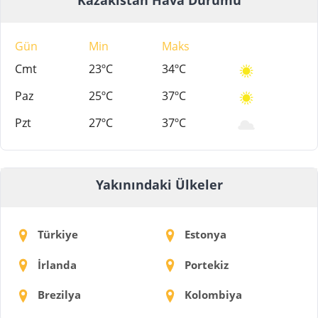
Gün
Min
Maks
Cmt
23ºC
34ºC
Paz
25ºC
37ºC
Pzt
27ºC
37ºC
Yakınındaki Ülkeler
Türkiye
Estonya
İrlanda
Portekiz
Brezilya
Kolombiya