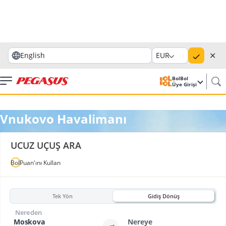
✕
English
EUR
BolBol
Üye Girişi
Vnukovo Havalimanı
UCUZ UÇUŞ ARA
BolPuan'ını Kullan
Tek Yön
Gidiş Dönüş
Nereden
Moskova
Nereye