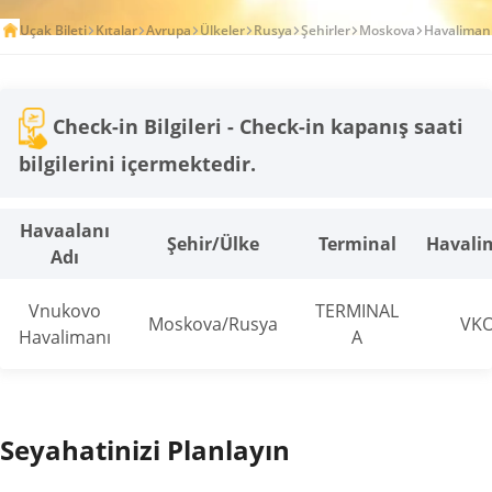
Uçak Bileti
Kıtalar
Avrupa
Ülkeler
Rusya
Şehirler
Moskova
Havalimanl
Check-in Bilgileri - Check-in kapanış saati
bilgilerini içermektedir.
Havaalanı
Şehir/Ülke
Terminal
Havali
Adı
Vnukovo
TERMINAL
Moskova/Rusya
VK
Havalimanı
A
Seyahatinizi Planlayın