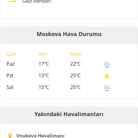
Gezi Rehberi
Moskova Hava Durumu
Gün
Min
Maks
Paz
17ºC
22ºC
Pzt
13ºC
25ºC
Sal
15ºC
25ºC
Yakındaki Havalimanları
Vnukovo Havalimanı