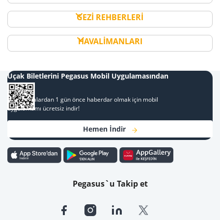
GEZİ REHBERLERİ
HAVALİMANLARI
Uçak Biletlerini Pegasus Mobil Uygulamasından
Al
Kampanyalardan 1 gün önce haberdar olmak için mobil
uygulamamı ücretsiz indir!
Hemen İndir
Pegasus`u Takip et