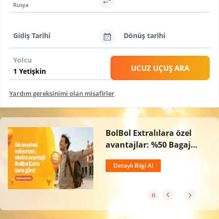
Rusya
Gidiş Tarihi
Dönüş tarihi
Yolcu
UCUZ UÇUŞ ARA
Yardım gereksinimi olan misafirler
BolBol Extralılara özel
avantajlar: %50 Bagaj
İndirimi, Ücretsiz İptal
Detaylı Bilgi Al
Hakkı ve 2 Kat BolPuan!