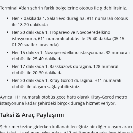
Terminal A’dan şehrin farklı bölgelerine otobüs ile gidebilirsiniz.
Her 7 dakikada 1, Salarievo durağına, 911 numaralı otobüs
ile 18-20 dakikada
Her 20 dakikada 1, Troparevo ve Novoperedelkino
istasyonuna, 611 numaralı otobüs ile 25-40 dakika (05.15-
01.20 saatleri arasında)
Her 15 dakika 1, Novoperedelkino istasyonuna, 32 numaralı
otobüs ile 25-40 dakikada
Her 17 dakikada 1, Rasskazovk durağına, 128 numaralı
otobüs ile 20-30 dakikada
Her 30 dakikada 1, Kitay-Gorod durağına, H11 numaralı
otobüs ile ulaşım sağlayabilirsiniz.
Ayrıca H11 numaralı otobüs gece hattı olarak Kitay-Gorod metro
istasyonuna kadar şehirdeki birçok durağa hizmet veriyor.
Taksi & Araç Paylaşımı
Şehir merkezine giderken kullanabileceğiniz bir diğer ulaşım aracı
ise taksi. Havalimanı çıkışındaki A17 bölümünden taksilere binerek