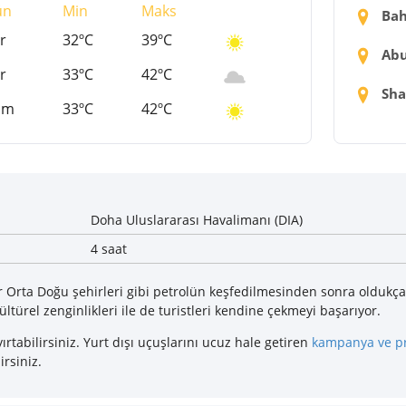
ün
Min
Maks
Bah
r
32ºC
39ºC
Abu
r
33ºC
42ºC
Sha
um
33ºC
42ºC
Doha Uluslararası Havalimanı (DIA)
4 saat
 Orta Doğu şehirleri gibi petrolün keşfedilmesinden sonra oldukça g
ltürel zenginlikleri ile de turistleri kendine çekmeyi başarıyor.
rtabilirsiniz. Yurt dışı uçuşlarını ucuz hale getiren
kampanya ve p
rsiniz.