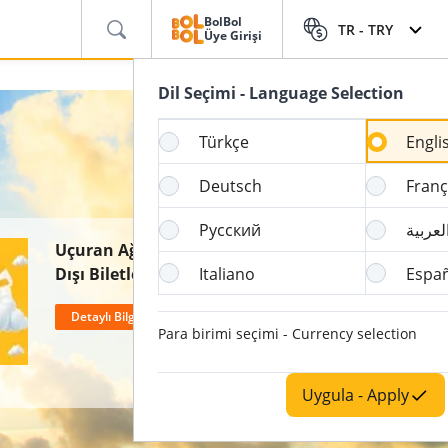
BolBol
TR -
TRY
Üye Girişi
Dil Seçimi - Language Selection
Türkçe
Engli
Deutsch
Franç
Русский
لعربية
Uçuran Ağustos'a Özel Yurt
Dışı Biletlerim 9€ +
Italiano
Espa
Vergilerden Başlayan
Detaylı Bilgi Al
Fiyatlarla
Para birimi seçimi - Currency selection
Uygula - Apply