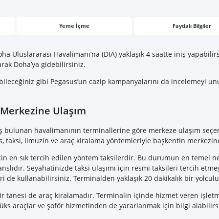
Yeme İçme
Faydalı Bilgiler
oha Uluslararası Havalimanı’na
(DIA) yaklaşık 4 saatte iniş yapabilir
ak Doha’ya gidebilirsiniz.
rebileceğiniz gibi Pegasus’un cazip kampanyalarını da incelemeyi u
 Merkezine Ulaşım
uş bulunan havalimanının terminallerine göre merkeze ulaşım seçenek
taksi, limuzin ve araç kiralama yöntemleriyle başkentin merkezine 
n en sık tercih edilen yöntem taksilerdir. Bu durumun en temel ne
slıdır. Seyahatinizde taksi ulaşımı için resmi taksileri tercih etme
i de kullanabilirsiniz. Terminalden yaklaşık 20 dakikalık bir yolcu
ir tanesi de araç kiralamadır. Terminalin içinde hizmet veren işlet
lüks araçlar ve şoför hizmetinden de yararlanmak için bilgi alabilirs