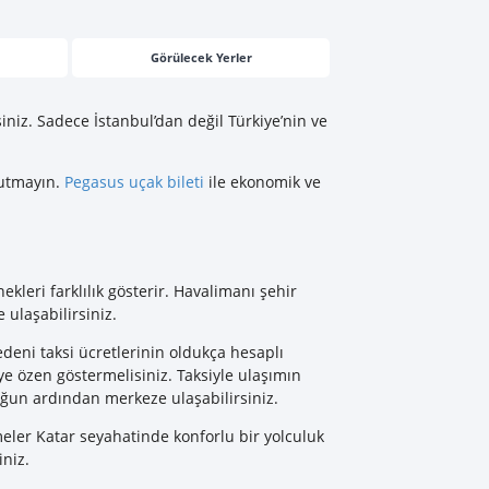
Görülecek Yerler
siniz. Sadece İstanbul’dan değil Türkiye’nin ve
nutmayın.
Pegasus uçak bileti
ile ekonomik ve
leri farklılık gösterir. Havalimanı şehir
ulaşabilirsiniz.
deni taksi ücretlerinin oldukça hesaplı
ye özen göstermelisiniz. Taksiyle ulaşımın
luğun ardından merkeze ulaşabilirsiniz.
meler Katar seyahatinde konforlu bir yolculuk
iniz.