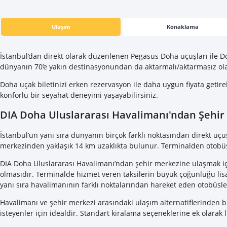
Ulaşım
Konaklama
İstanbul’dan direkt olarak düzenlenen Pegasus Doha uçuşları ile
D
dünyanın 70’e yakın destinasyonundan da aktarmalı/aktarmasız olar
Doha uçak biletinizi erken rezervasyon ile daha uygun fiyata geti
konforlu bir seyahat deneyimi yaşayabilirsiniz.
DIA Doha Uluslararası Havalimanı'ndan Şehir
İstanbul’un yanı sıra dünyanın birçok farklı noktasından direkt uç
merkezinden yaklaşık 14 km uzaklıkta bulunur. Terminalden otobüs, 
DIA Doha Uluslararası Havalimanı’ndan şehir merkezine ulaşmak içi
olmasıdır. Terminalde hizmet veren taksilerin büyük çoğunluğu lisan
yanı sıra havalimanının farklı noktalarından hareket eden otobüsler
Havalimanı ve şehir merkezi arasındaki ulaşım alternatiflerinden b
isteyenler için idealdir. Standart kiralama seçeneklerine ek olarak 