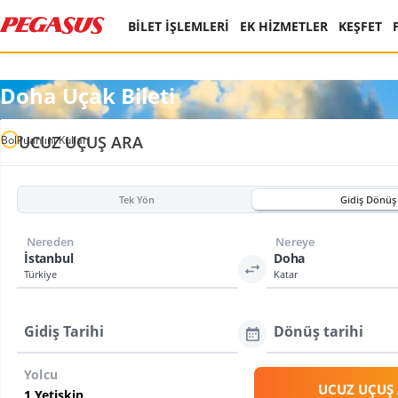
BİLET İŞLEMLERİ
EK HİZMETLER
KEŞFET
Doha Uçak Bileti
UCUZ UÇUŞ ARA
BolPuan'ını Kullan
Tek Yön
Gidiş Dönüş
Nereden
Nereye
İstanbul
Doha
Türkiye
Katar
Gidiş Tarihi
Dönüş tarihi
Yolcu
UCUZ UÇUŞ