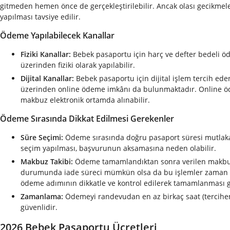
gitmeden hemen önce de gerçekleştirilebilir. Ancak olası gecikme
yapılması tavsiye edilir.
Ödeme Yapılabilecek Kanallar
Fiziki Kanallar:
Bebek pasaportu için harç ve defter bedeli öd
üzerinden fiziki olarak yapılabilir.
Dijital Kanallar:
Bebek pasaportu için dijital işlem tercih eden
üzerinden online ödeme imkânı da bulunmaktadır. Online ödem
makbuz elektronik ortamda alınabilir.
Ödeme Sırasında Dikkat Edilmesi Gerekenler
Süre Seçimi:
Ödeme sırasında doğru pasaport süresi mutlaka se
seçim yapılması, başvurunun aksamasına neden olabilir.
Makbuz Takibi:
Ödeme tamamlandıktan sonra verilen makbuz 
durumunda iade süreci mümkün olsa da bu işlemler zaman ala
ödeme adımının dikkatle ve kontrol edilerek tamamlanması ge
Zamanlama:
Ödemeyi randevudan en az birkaç saat (tercihe
güvenlidir.
2026 Bebek Pasaportu Ücretleri