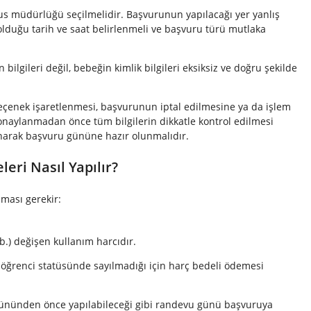
fus müdürlüğü seçilmelidir. Başvurunun yapılacağı yer yanlış
 olduğu tarih ve saat belirlenmeli ve başvuru türü mutlaka
lgileri değil, bebeğin kimlik bilgileri eksiksiz ve doğru şekilde
eçenek işaretlenmesi, başvurunun iptal edilmesine ya da işlem
aylanmadan önce tüm bilgilerin dikkatle kontrol edilmesi
anarak başvuru gününe hazır olunmalıdır.
eri Nasıl Yapılır?
lması gerekir:
 vb.) değişen kullanım harcıdır.
 öğrenci statüsünde sayılmadığı için harç bedeli ödemesi
gününden önce yapılabileceği gibi randevu günü başvuruya