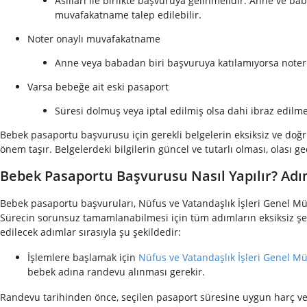
Asılları ile birlikte başvuruya gelinmelidir. Anne ve
muvafakatname talep edilebilir.
Noter onaylı muvafakatname
Anne veya babadan biri başvuruya katılamıyorsa noter
Varsa bebeğe ait eski pasaport
Süresi dolmuş veya iptal edilmiş olsa dahi ibraz edilme
Bebek pasaportu başvurusu için gerekli belgelerin eksiksiz ve doğr
önem taşır. Belgelerdeki bilgilerin güncel ve tutarlı olması, olası 
Bebek Pasaportu Başvurusu Nasıl Yapılır? Ad
Bebek pasaportu başvuruları, Nüfus ve Vatandaşlık İşleri Genel Müd
Sürecin sorunsuz tamamlanabilmesi için tüm adımların eksiksiz şek
edilecek adımlar sırasıyla şu şekildedir:
İşlemlere başlamak için
Nüfus ve Vatandaşlık İşleri Genel M
bebek adına randevu alınması gerekir.
Randevu tarihinden önce, seçilen pasaport süresine uygun harç ve de