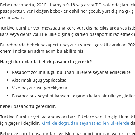
Bebek pasaportu, 2026 itibarıyla 0-18 yaş arası T.C. vatandaşları i
pasaporttur. Yeni doğan bebekler dahil her çocuk, yurt dışına çık
zorundadır.
Türkiye Cumhuriyeti mevzuatına göre yurt dışına çıkışlarda yaş is
kara veya deniz yolu ile ülke dışına çıkarken pasaport ibraz etmek
Bu rehberde bebek pasaportu başvuru süreci, gerekli evraklar, 2026
önemli noktaları adım adım bulabilirsiniz.
Hangi durumlarda bebek pasaportu gerekir?
Pasaport zorunluluğu bulunan ülkelere seyahat edilecekse
Aktarmalı uçuş yapılacaksa
Vize başvurusu gerekiyorsa
Pasaportsuz seyahat kapsamı dışında kalan bir ülkeye gidile
bebek pasaportu gereklidir.
Türkiye Cumhuriyeti vatandaşları bazı ülkelere yeni tip çipli kimlik 
için geçerli değildir.
Kimlikle doğrudan seyahat edilen ülkelerde
da
Bebek ve çocuk pasaportları, yetişkin pasaportlarından yalnızca geç