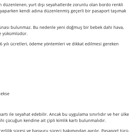
çin düzenlenen, yurt dışı seyahatlerde zorunlu olan bordo renkli
ış yaparken kendi adına düzenlenmiş geçerli bir pasaport taşımak
tisnası bulunmaz. Bu nedenle yeni doğmuş bir bebek dahi hava,
le yükümlüdür.
 yılı ücretleri, ödeme yöntemleri ve dikkat edilmesi gereken
cekse
kartı ile seyahat edebilir. Ancak bu uygulama sınırlıdır ve her ülke
hi çocuğun kendine ait çipli kimlik kartı bulunmalıdır.
erlilik süresi ve başvuru süreci bakımından ayrılır. Pasaport türü,