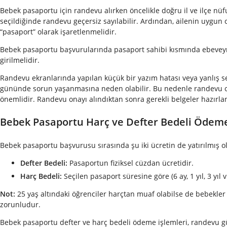
Bebek pasaportu için randevu alırken öncelikle doğru il ve ilçe nü
seçildiğinde randevu geçersiz sayılabilir. Ardından, ailenin uygun
“pasaport” olarak işaretlenmelidir.
Bebek pasaportu başvurularında pasaport sahibi kısmında ebeveyn bi
girilmelidir.
Randevu ekranlarında yapılan küçük bir yazım hatası veya yanlış s
gününde sorun yaşanmasına neden olabilir. Bu nedenle randevu on
önemlidir. Randevu onayı alındıktan sonra gerekli belgeler hazırl
Bebek Pasaportu Harç ve Defter Bedeli Ödemel
Bebek pasaportu başvurusu sırasında şu iki ücretin de yatırılmış o
Defter Bedeli:
Pasaportun fiziksel cüzdan ücretidir.
Harç Bedeli:
Seçilen pasaport süresine göre (6 ay, 1 yıl, 3 yıl
Not:
25 yaş altındaki öğrenciler harçtan muaf olabilse de bebekler
zorunludur.
Bebek pasaportu defter ve harç bedeli ödeme işlemleri, randevu 