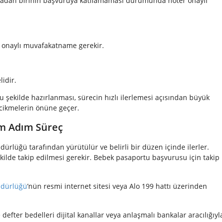
 babadan birinin başvuruya katılamaması durumunda noter onaylı
 onaylı muvafakatname gerekir.
lidir.
u şekilde hazırlanması, sürecin hızlı ilerlemesi açısından büyük
gecikmelerin önüne geçer.
ım Adım Süreç
ürlüğü tarafından yürütülür ve belirli bir düzen içinde ilerler.
ilde takip edilmesi gerekir. Bebek pasaportu başvurusu için takip
üdürlüğü
’nün resmi internet sitesi veya Alo 199 hattı üzerinden
fter bedelleri dijital kanallar veya anlaşmalı bankalar aracılığıyl