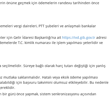
lerin önüne geçmek için ödemelerin randevu tarihinden önce
emeleri vergi daireleri, PTT şubeleri ve anlaşmalı bankalar
ler için Gelir İdaresi Başkanlığı’na ait
https://ivd.gib.gov.tr
adresi
elerde T.C. kimlik numarası ile işlem yapılması yeterlidir ve
çilmelidir. Süreye bağlı olarak harç tutarı değiştiği için yanlış
mutlaka saklanmalıdır. Hatalı veya eksik ödeme yapılması
bildiği için başvuru takvimini olumsuz etkileyebilir. Bu nedenle
reklidir.
n bir gün) önce yapmak, sistem senkronizasyonu açısından