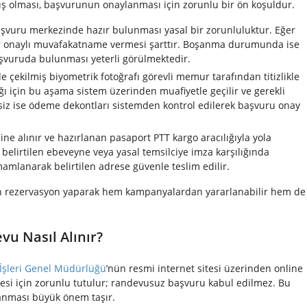
ış olması, başvurunun onaylanması için zorunlu bir ön koşuldur.
şvuru merkezinde hazır bulunması yasal bir zorunluluktur. Eğer
er onaylı muvafakatname vermesi şarttır. Boşanma durumunda ise
aşvuruda bulunması yeterli görülmektedir.
e çekilmiş biyometrik fotoğrafı görevli memur tarafından titizlikle
ı için bu aşama sistem üzerinden muafiyetle geçilir ve gerekli
iksiz ise ödeme dekontları sistemden kontrol edilerek başvuru onay
 alınır ve hazırlanan pasaport PTT kargo aracılığıyla yola
k belirtilen ebeveyne veya yasal temsilciye imza karşılığında
amamlanarak belirtilen adrese güvenle teslim edilir.
ken rezervasyon yaparak hem kampanyalardan yararlanabilir hem de
u Nasıl Alınır?
 İşleri Genel Müdürlüğü
’nün resmi internet sitesi üzerinden online
emesi için zorunlu tutulur; randevusuz başvuru kabul edilmez. Bu
anması büyük önem taşır.