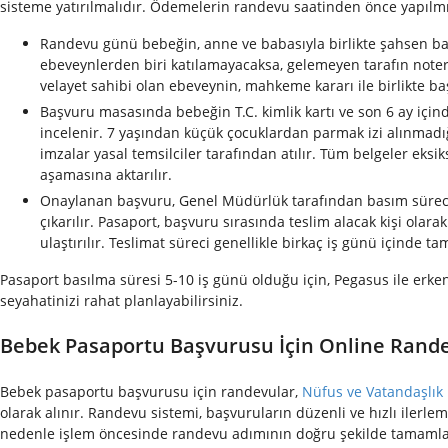
sisteme yatırılmalıdır. Ödemelerin randevu saatinden önce yapılm
Randevu günü bebeğin, anne ve babasıyla birlikte şahsen ba
ebeveynlerden biri katılamayacaksa, gelemeyen tarafın not
velayet sahibi olan ebeveynin, mahkeme kararı ile birlikte b
Başvuru masasında bebeğin T.C. kimlik kartı ve son 6 ay içind
incelenir. 7 yaşından küçük çocuklardan parmak izi alınmadığ
imzalar yasal temsilciler tarafından atılır. Tüm belgeler eks
aşamasına aktarılır.
Onaylanan başvuru, Genel Müdürlük tarafından basım sürecine
çıkarılır. Pasaport, başvuru sırasında teslim alacak kişi olara
ulaştırılır. Teslimat süreci genellikle birkaç iş günü içinde t
Pasaport basılma süresi 5-10 iş günü olduğu için, Pegasus ile er
seyahatinizi rahat planlayabilirsiniz.
Bebek Pasaportu Başvurusu İçin Online Randev
Bebek pasaportu başvurusu için randevular,
Nüfus ve Vatandaşlık
olarak alınır. Randevu sistemi, başvuruların düzenli ve hızlı ilerl
nedenle işlem öncesinde randevu adımının doğru şekilde tamaml