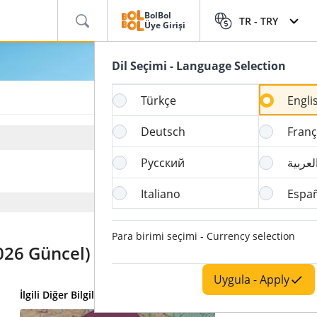
BolBol
TR -
TRY
Üye Girişi
Dil Seçimi - Language Selection
Türkçe
Engli
Deutsch
Franç
Русский
لعربية
Italiano
Espa
Para birimi seçimi - Currency selection
2026 Güncel)
Uygula - Apply
İlgili Diğer Bilgiler