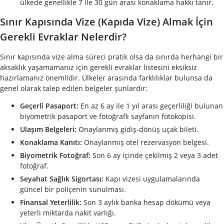
ülkede genellikle 7 ile 30 gün arası konaklama hakkı tanır.
Sınır Kapısında Vize (Kapıda Vize) Almak İçin
Gerekli Evraklar Nelerdir?
Sınır kapısında vize alma süreci pratik olsa da sınırda herhangi bir
aksaklık yaşamamanız için gerekli evraklar listesini eksiksiz
hazırlamanız önemlidir. Ülkeler arasında farklılıklar bulunsa da
genel olarak talep edilen belgeler şunlardır:
Geçerli Pasaport:
En az 6 ay ile 1 yıl arası geçerliliği bulunan
biyometrik pasaport ve fotoğraflı sayfanın fotokopisi.
Ulaşım Belgeleri:
Onaylanmış gidiş-dönüş uçak bileti.
Konaklama Kanıtı:
Onaylanmış otel rezervasyon belgesi.
Biyometrik Fotoğraf:
Son 6 ay içinde çekilmiş 2 veya 3 adet
fotoğraf.
Seyahat Sağlık Sigortası:
Kapı vizesi uygulamalarında
güncel bir poliçenin sunulması.
Finansal Yeterlilik:
Son 3 aylık banka hesap dökümü veya
yeterli miktarda nakit varlığı.