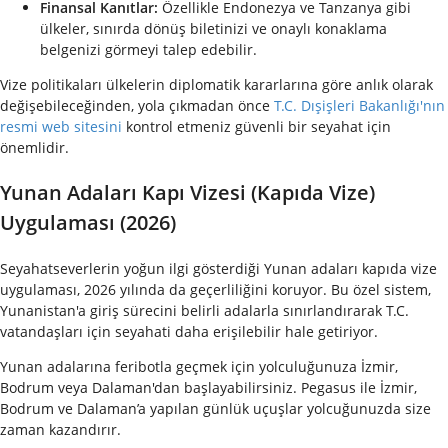
Finansal Kanıtlar:
Özellikle Endonezya ve Tanzanya gibi
ülkeler, sınırda dönüş biletinizi ve onaylı konaklama
belgenizi görmeyi talep edebilir.
Vize politikaları ülkelerin diplomatik kararlarına göre anlık olarak
değişebileceğinden, yola çıkmadan önce
T.C. Dışişleri Bakanlığı'nın
resmi web sitesini
kontrol etmeniz güvenli bir seyahat için
önemlidir.
Yunan Adaları Kapı Vizesi (Kapıda Vize)
Uygulaması (2026)
Seyahatseverlerin yoğun ilgi gösterdiği Yunan adaları kapıda vize
uygulaması, 2026 yılında da geçerliliğini koruyor. Bu özel sistem,
Yunanistan'a giriş sürecini belirli adalarla sınırlandırarak T.C.
vatandaşları için seyahati daha erişilebilir hale getiriyor.
Yunan adalarına feribotla geçmek için yolculuğunuza İzmir,
Bodrum veya Dalaman'dan başlayabilirsiniz. Pegasus ile İzmir,
Bodrum ve Dalaman’a yapılan günlük uçuşlar yolcuğunuzda size
zaman kazandırır.