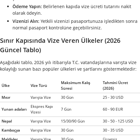
Ödeme Yapın:
Belirlenen kapıda vize ücreti tutarını nakit
olarak ödeyin.
Vizenizi Alın:
Yetkili vizenizi pasaportunuza işledikten sonra
normal pasaport kontrolüne geçebilirsiniz.
Sınır Kapısında Vize Veren Ülkeler (2026
Güncel Tablo)
Aşağıdaki tablo, 2026 yılı itibarıyla T.C. vatandaşlarına varışta vize
kolaylığı sunan bazı popüler ülkeleri ve şartlarını göstermektedir:
Maksimum Kalış
Tahmini Ücret
Ülke
Vize Türü
Süresi
(2026)
Mısır
Varışta Vize
30 Gün
25 - 30 USD
Ekspres Kapı
Yunan adaları
7 Gün
60 - 90 EUR
Vizesi
Nepal
Varışta Vize
15/30/90 Gün
30 - 50 - 125 USD
Kamboçya
Varışta Vize
30 Gün
30 - 35 USD
Maldivler
Varışta Vize
30 Gün
Ücretsiz