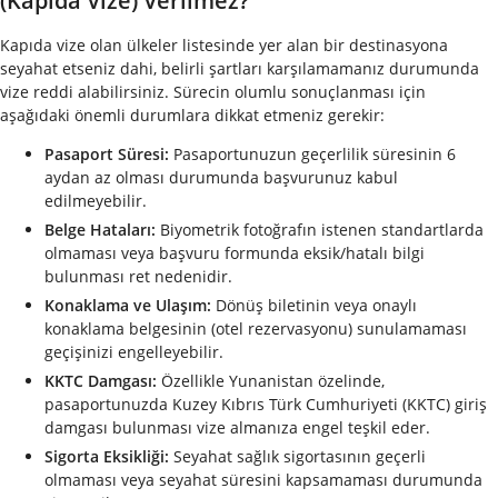
(Kapıda Vize) Verilmez?
Kapıda vize olan ülkeler listesinde yer alan bir destinasyona
seyahat etseniz dahi, belirli şartları karşılamamanız durumunda
vize reddi alabilirsiniz. Sürecin olumlu sonuçlanması için
aşağıdaki önemli durumlara dikkat etmeniz gerekir:
Pasaport Süresi:
Pasaportunuzun geçerlilik süresinin 6
aydan az olması durumunda başvurunuz kabul
edilmeyebilir.
Belge Hataları:
Biyometrik fotoğrafın istenen standartlarda
olmaması veya başvuru formunda eksik/hatalı bilgi
bulunması ret nedenidir.
Konaklama ve Ulaşım:
Dönüş biletinin veya onaylı
konaklama belgesinin (otel rezervasyonu) sunulamaması
geçişinizi engelleyebilir.
KKTC Damgası:
Özellikle Yunanistan özelinde,
pasaportunuzda Kuzey Kıbrıs Türk Cumhuriyeti (KKTC) giriş
damgası bulunması vize almanıza engel teşkil eder.
Sigorta Eksikliği:
Seyahat sağlık sigortasının geçerli
olmaması veya seyahat süresini kapsamaması durumunda