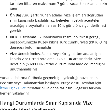
tarihten itibaren maksimum 7 güne kadar konaklama hakkı
tanır.
Ön Başvuru Şartı:
Yunan adaları vize işlemleri doğrudan
sınır kapısında başlatılmaz; belgelerin yetkili acenteler
aracılığıyla seyahatten en az 10 iş günü önce gönderilmesi
gerekir.
KKTC Kısıtlaması:
Yunanistan'ın resmi politikası gereği,
pasaportunuzda Kuzey Kıbrıs Türk Cumhuriyeti (KKTC) giriş
damgası bulunmamalıdır.
Vize Ücreti:
Rodos, Samos veya Kos gibi tüm adalar için
kapıda vize ücreti ortalama
60-80 EUR
arasındadır. Vize
ücretinin (60-80 EUR) reddi durumunda iade edilmediğini
unutmamalısınız.
Yunan adalarına feribotla geçmek için yolculuğunuza İzmir,
Bodrum veya Dalaman'dan başlayın. Bütçe dostu seyahat için
İzmir Uçak Bileti
fırsatlarını ve daha fazlasını Pegasus farkıyla
hemen yakalayın!
Hangi Durumlarda Sınır Kapısında Vize