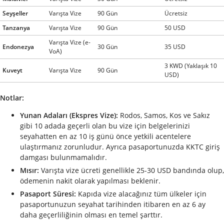
Seyşeller
Varışta Vize
90 Gün
Ücretsiz
Tanzanya
Varışta Vize
90 Gün
50 USD
Varışta Vize (e-
Endonezya
30 Gün
35 USD
VoA)
3 KWD (Yaklaşık 10
Kuveyt
Varışta Vize
90 Gün
USD)
Notlar:
Yunan Adaları (Ekspres Vize):
Rodos, Samos, Kos ve Sakız
gibi 10 adada geçerli olan bu vize için belgelerinizi
seyahatten en az 10 iş günü önce yetkili acentelere
ulaştırmanız zorunludur. Ayrıca pasaportunuzda KKTC giriş
damgası bulunmamalıdır.
Mısır:
Varışta vize ücreti genellikle 25-30 USD bandında olup,
ödemenin nakit olarak yapılması beklenir.
Pasaport Süresi:
Kapıda vize alacağınız tüm ülkeler için
pasaportunuzun seyahat tarihinden itibaren en az 6 ay
daha geçerliliğinin olması en temel şarttır.