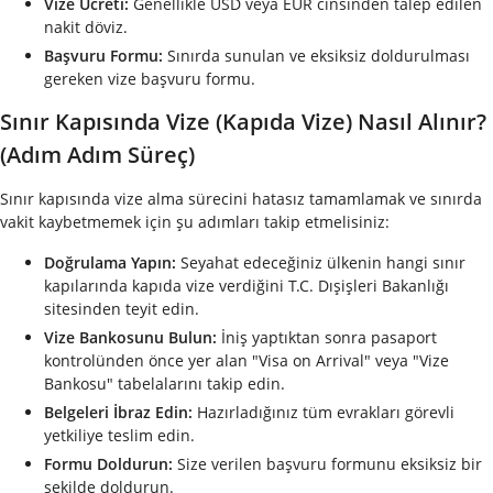
Vize Ücreti:
Genellikle USD veya EUR cinsinden talep edilen
nakit döviz.
Başvuru Formu:
Sınırda sunulan ve eksiksiz doldurulması
gereken vize başvuru formu.
Sınır Kapısında Vize (Kapıda Vize) Nasıl Alınır?
(Adım Adım Süreç)
Sınır kapısında vize alma sürecini hatasız tamamlamak ve sınırda
vakit kaybetmemek için şu adımları takip etmelisiniz:
Doğrulama Yapın:
Seyahat edeceğiniz ülkenin hangi sınır
kapılarında kapıda vize verdiğini T.C. Dışişleri Bakanlığı
sitesinden teyit edin.
Vize Bankosunu Bulun:
İniş yaptıktan sonra pasaport
kontrolünden önce yer alan "Visa on Arrival" veya "Vize
Bankosu" tabelalarını takip edin.
Belgeleri İbraz Edin:
Hazırladığınız tüm evrakları görevli
yetkiliye teslim edin.
Formu Doldurun:
Size verilen başvuru formunu eksiksiz bir
şekilde doldurun.