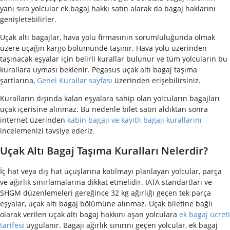
yanı sıra yolcular ek bagaj hakkı satın alarak da bagaj haklarını
genişletebilirler.
Uçak altı bagajlar, hava yolu firmasının sorumluluğunda olmak
üzere uçağın kargo bölümünde taşınır. Hava yolu üzerinden
taşınacak eşyalar için belirli kurallar bulunur ve tüm yolcuların bu
kurallara uyması beklenir. Pegasus uçak altı bagaj taşıma
şartlarına,
Genel Kurallar sayfası
üzerinden erişebilirsiniz.
Kuralların dışında kalan eşyalara sahip olan yolcuların bagajları
uçak içerisine alınmaz. Bu nedenle bilet satın aldıktan sonra
internet üzerinden
kabin bagajı ve kayıtlı bagajı kurallarını
incelemenizi tavsiye ederiz.
Uçak Altı Bagaj Taşıma Kuralları Nelerdir?
İç hat veya dış hat uçuşlarına katılmayı planlayan yolcular, parça
ve ağırlık sınırlamalarına dikkat etmelidir. IATA standartları ve
SHGM düzenlemeleri gereğince 32 kg ağırlığı geçen tek parça
eşyalar, uçak altı bagaj bölümüne alınmaz. Uçak biletine bağlı
olarak verilen uçak altı bagaj hakkını aşan yolculara
ek bagaj ücreti
tarifes
i uygulanır. Bagajı ağırlık sınırını geçen yolcular, ek bagaj