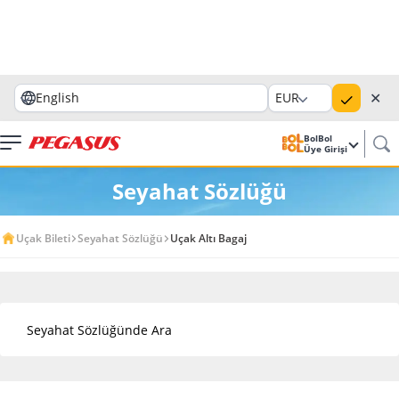
✕
English
EUR
BolBol
Üye Girişi
Seyahat Sözlüğü
Uçak Bileti
Seyahat Sözlüğü
Uçak Altı Bagaj