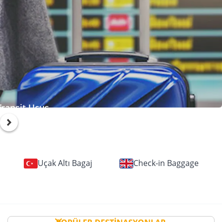
Bebek Pasaportu / Çocuk 
Ücreti ve Gerekli Ev
ransit Uçuş
Uçak Altı Bagaj
Check-in Baggage