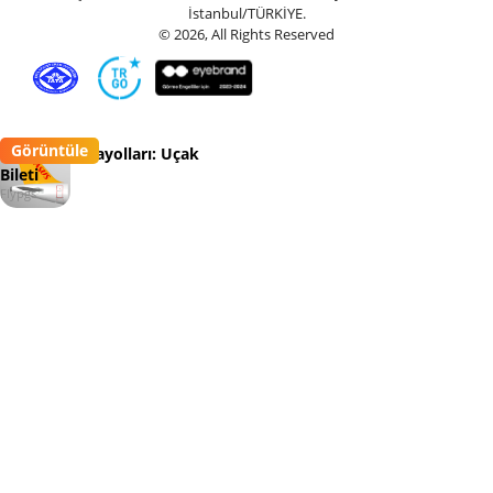
İstanbul/TÜRKİYE.
© 2026, All Rights Reserved
Görüntüle
Pegasus Havayolları: Uçak
Bileti
Flypgs