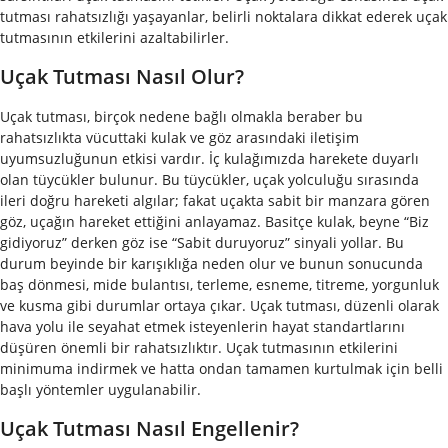
tutması rahatsızlığı yaşayanlar, belirli noktalara dikkat ederek uçak
tutmasının etkilerini azaltabilirler.
Uçak Tutması Nasıl Olur?
Uçak tutması, birçok nedene bağlı olmakla beraber bu
rahatsızlıkta vücuttaki kulak ve göz arasındaki iletişim
uyumsuzluğunun etkisi vardır. İç kulağımızda harekete duyarlı
olan tüycükler bulunur. Bu tüycükler, uçak yolculuğu sırasında
ileri doğru hareketi algılar; fakat uçakta sabit bir manzara gören
göz, uçağın hareket ettiğini anlayamaz. Basitçe kulak, beyne “Biz
gidiyoruz” derken göz ise “Sabit duruyoruz” sinyali yollar. Bu
durum beyinde bir karışıklığa neden olur ve bunun sonucunda
baş dönmesi, mide bulantısı, terleme, esneme, titreme, yorgunluk
ve kusma gibi durumlar ortaya çıkar.
Uçak tutması, düzenli olarak
hava yolu ile seyahat etmek isteyenlerin hayat standartlarını
düşüren önemli bir rahatsızlıktır. Uçak tutmasının etkilerini
minimuma indirmek ve hatta ondan tamamen kurtulmak için belli
başlı yöntemler uygulanabilir.
Uçak Tutması Nasıl Engellenir?