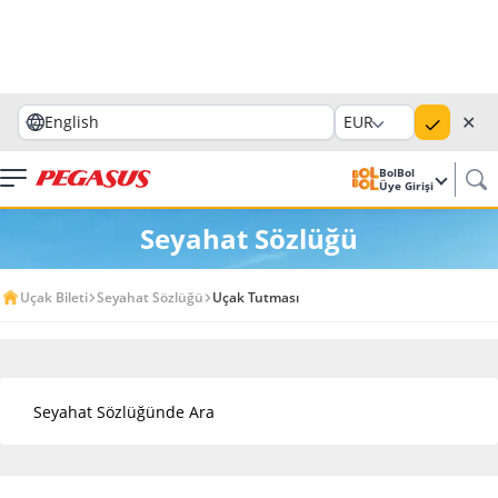
✕
English
EUR
BolBol
Üye Girişi
Seyahat Sözlüğü
Uçak Bileti
Seyahat Sözlüğü
Uçak Tutması