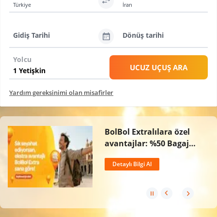
Türkiye
İran
Gidiş Tarihi
Dönüş tarihi
Yolcu
UCUZ UÇUŞ ARA
Yardım gereksinimi olan misafirler
BolBol Extralılara özel
avantajlar: %50 Bagaj
İndirimi, Ücretsiz İptal
Detaylı Bilgi Al
Hakkı ve 2 Kat BolPuan!