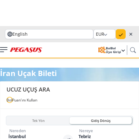
✕
English
EUR
BolBol
Üye Girişi
İran Uçak Bileti
UCUZ UÇUŞ ARA
BolPuan'ını Kullan
Tek Yön
Gidiş Dönüş
Nereden
Nereye
İstanbul
Tebriz