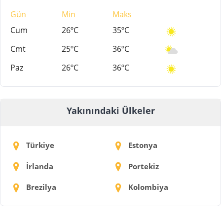
Gün
Min
Maks
Cum
26ºC
35ºC
Cmt
25ºC
36ºC
Paz
26ºC
36ºC
Yakınındaki Ülkeler
Türkiye
Estonya
İrlanda
Portekiz
Brezilya
Kolombiya