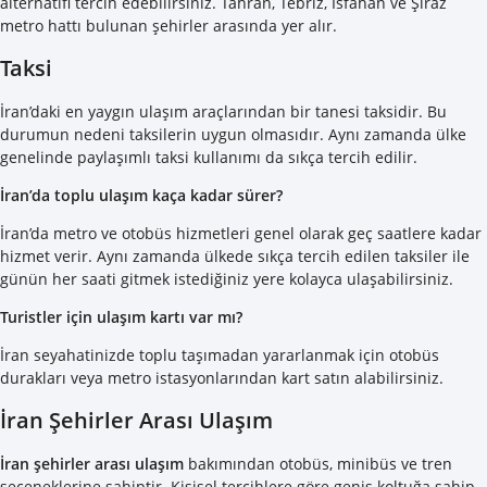
alternatifi tercih edebilirsiniz. Tahran, Tebriz, İsfahan ve Şiraz
metro hattı bulunan şehirler arasında yer alır.
Taksi
İran’daki en yaygın ulaşım araçlarından bir tanesi taksidir. Bu
durumun nedeni taksilerin uygun olmasıdır. Aynı zamanda ülke
genelinde paylaşımlı taksi kullanımı da sıkça tercih edilir.
İran’da toplu ulaşım kaça kadar sürer?
İran’da metro ve otobüs hizmetleri genel olarak geç saatlere kadar
hizmet verir. Aynı zamanda ülkede sıkça tercih edilen taksiler ile
günün her saati gitmek istediğiniz yere kolayca ulaşabilirsiniz.
Turistler için ulaşım kartı var mı?
İran seyahatinizde toplu taşımadan yararlanmak için otobüs
durakları veya metro istasyonlarından kart satın alabilirsiniz.
İran Şehirler Arası Ulaşım
İran şehirler arası ulaşım
bakımından otobüs, minibüs ve tren
seçeneklerine sahiptir. Kişisel tercihlere göre geniş koltuğa sahip