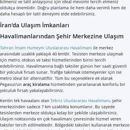
bilmeniz ve tatil anlayışınız için ideal mevsimi tercih etmeniz
oldukça önemlidir. Doğru planlama ile hem daha verimli hem de
daha hesaplı bir tatil deneyimi elde edebilirsiniz.
İran’da Ulaşım İmkanları
Havalimanlarından Şehir Merkezine Ulaşım
Tahran İmam Humeyni Uluslararası Havalimanı
ile merkez
arasındaki uzaklık yaklaşık 40 km’dir. Tesisten merkeze ulaşmak
için metro, otobüs ve taksi hizmetlerinden birini tercih
edebilirsiniz. Havalimanına bağlı taksiler günün her saati güvenli
bir yolculuk fırsatı sunar. Trafiğe takılmak istemeyenler için ise
metro ideal bir alternatiftir. Tüm bu seçeneklere ek olarak
Pegasus’un
araç kiralama
hizmetinden yararlanarak konforlu bir
yolculuk fırsatı yakalayabilirsiniz.
Kentin tek havaalanı olan
Tebriz Uluslararası Havalimanı
, şehir
merkezinden sadece 7 km uzaklıkta konumlanır. Bu sayede
tesislerden merkeze oldukça kolay bir şekilde ulaşabilirsiniz.
Ulaşım noktasında en çok havalimanı çevresinde hizmet veren
taksiler tercih edilmektedir. Bölgedeki taksileri kullanarak merkeze