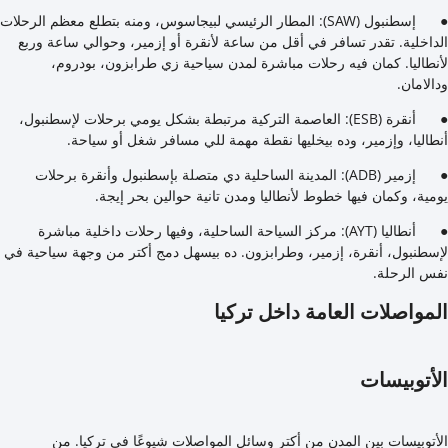
● إسطنبول (SAW): المطار الرئيسي لبيجاسوس، ومنه بتطلع معظم الرحلات
الداخلية. تقدر تسافر في أقل من ساعة لأنقرة أو إزمير، وحوالي ساعة وربع
لأنطاليا. كمان فيه رحلات مباشرة لمدن سياحية زي طرابزون، بودروم،
ودالامان.
● أنقرة (ESB): العاصمة التركية مرتبطة بشكل يومي برحلات لإسطنبول،
أنطاليا، وإزمير، وده بيخليها نقطة مهمة للي مسافر شغل أو سياحة.
● إزمير (ADB): المدينة الساحلية دي متصلة بإسطنبول وأنقرة برحلات
يومية، وكمان فيها خطوط لأنطاليا ومدن تانية حوالين بحر إيجة.
● أنطاليا (AYT): مركز السياحة الساحلية، وفيها رحلات داخلية مباشرة
لإسطنبول، أنقرة، إزمير، وطرابزون. ده بيسهل دمج أكتر من وجهة سياحية في
نفس الرحلة.
المواصلات العامة داخل تركيا
الأتوبيسات
الأتوبيسات بين المدن من أكتر وسائل المواصلات شيوعًا في تركيا. من