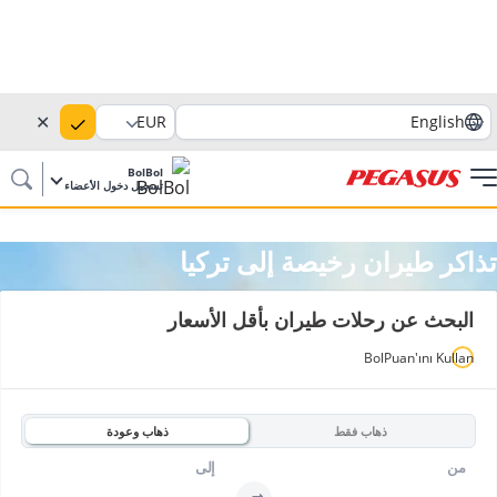
✕
EUR
English
BolBol
تسجيل دخول الأعضاء
تذاكر طيران رخيصة إلى تركيا
البحث عن رحلات طيران بأقل الأسعار
BolPuan'ını Kullan
ذهاب فقط
ذهاب وعودة
من
إلى