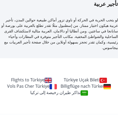
تأجير عربية
لو بتحب الحرية في الحركة أو ناوي تزور أماكن طبيعية حوالين المدن، تأجير
عربية هيكون اختيار ممتاز. من إسطنبول مثلًا تقدر تطلع بالعربية على بورصة أو
سابانجا في ساعتين. ومن أنطاليا أو دالامان، العربية مثالية لاستكشاف القرى
الساحلية والشواطئ المخفية. مكاتب التأجير متوفرة في المطارات وأحياء
رئيسية، وكمان تقدر تحجز بسهولة أونلاين من خلال صفحة تأجير العربيات مع
بيجاسوس.
Flights to Türkiye
Türkiye Uçak Bileti
Vols Pas Cher Türkiye
Billigflüge nach Türkei
تذاكر طيران رخيصة إلى تركيا