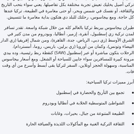
تركي أصيل يخليك تعيش تجربة مختلفة بكل تفاصيلها. يعني سواء بتحب التاريخ
والثقافة، أو نفسك في شمس وبحر، أو حتى مغامرة في الطبيعة، تركيا عندها
كل حاجة. ومع بيجاسوس، رحلتك للبلد دي هتكون بداية مغامرة ما تتنسيش.
طيران بيجاسوس بيربط تركيا بالعالم كله من خلال شبكة واسعة. تقدر تسافر
لمدن تركية زي إسطنبول، أنقرة، إزمير، أنطاليا، وبودروم من مدن كتير في
الشرق الأوسط (زي دبي، الرياض، جدة، القاهرة)، ومن شمال إفريقيا (زي الدار
البيضاء وتونس)، وكمان من أوروبا (زي برلين، باريس، روما، أمستردام).
الرحلات بتكون مباشرة أو عبر إسطنبول (SAW) كنقطة ربط رئيسية، وده بيدي
مرونة كبيرة للمسافرين سواء جايين للسياحة أو الشغل. ومع أسعار بيجاسوس
المناسبة، وسهولة الحجز أونلاين، السفر لتركيا بقى أبسط وأسرع من أي وقت
فات.
أبرز مميزات تركيا السياحية:
● تجمع بين التأريخ والحضارة في إسطنبول
● الشواطئ المتوسطية الخلابة في أنطاليا وبودروم
● الطبيعة المتنوعة من جبال، بحيرات، وغابات
● الثقافة التركية الغنية مع المأكولات اللذيذة والضيافة الحارة