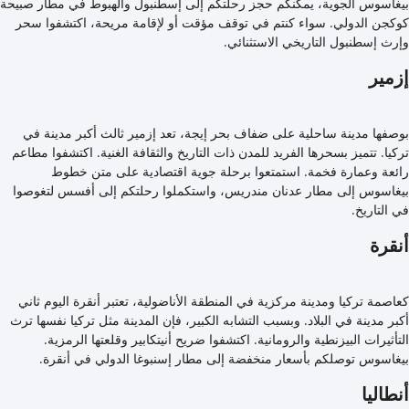
بيغاسوس الجوية، يمكنكم حجز رحلتكم إلى إسطنبول والهبوط في مطار صبيحة
كوكجن الدولي. سواء كنتم في توقف مؤقت أو لإقامة مريحة، اكتشفوا سحر
وإرث إسطنبول التاريخي الاستثنائي.
إزمير
بوصفها مدينة ساحلية على ضفاف بحر إيجة، تعد إزمير ثالث أكبر مدينة في
تركيا. تتميز بسحرها الفريد للمدن ذات التاريخ والثقافة الغنية. اكتشفوا مطاعم
رائعة وعمارة فخمة. استمتعوا برحلة جوية اقتصادية على متن خطوط
بيغاسوس إلى مطار عدنان مندريس، واستكملوا رحلتكم إلى أفسس لتغوصوا
في التاريخ.
أنقرة
كعاصمة تركيا ومدينة مركزية في المنطقة الأناضولية، تعتبر أنقرة اليوم ثاني
أكبر مدينة في البلاد. وبسبب التشابه الكبير، فإن المدينة مثل تركيا نفسها ترث
التأثيرات البيزنطية والرومانية. اكتشفوا ضريح أنيتكابير وقلعتها الرمزية.
بيغاسوس توصلكم بأسعار منخفضة إلى مطار إسنبوغا الدولي في أنقرة.
أنطاليا