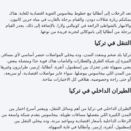
تعد الرحلات إلى أنطاليا مع خطوط بيغاسوس الجوية اقتصادية للغاية. هناك
يمكنكم زيارة شلالات دودن، والقيام برحلة بالقارب في مياه جرين كانيون،
والانبهار بالشواطئ الرائعة في كونيالتي ولارا. بالإضافة إلى ذلك، يجدر القيام
برحلة من أنطاليا إلى باموكالي لتجربة فريدة من نوعها.
التنقل في تركيا
تركيا بلد ضخم ومتعدد المدن، وده بيخلي المواصلات عنصر أساسي لأي مسافر.
الميزة إن شبكة الطرق والقطارات والباصات هناك قوية جدًا ومتصلة ببعض،
يعني بسهولة تقدر تتحرك بين إسطنبول، أنقرة، أنطاليا، إزمير، طرابزون وغيرها
من المدن اللي بيجاسوس بيوصلها. سواء عايز مواصلات اقتصادية، أو سريعة،
أو حتى راحة وخصوصية، هتلاقي كل الاختيارات متاحة.
الطيران الداخلي في تركيا
الطيران الداخلي في تركيا من أهم وسائل التنقل، وبيعتبر أسرع اختيار بين
المدن الكبيرة اللي بتفصلها مسافات طويلة. بيجاسوس بتقدم شبكة واسعة من
الرحلات الداخلية بأسعار اقتصادية ومواعيد مرنة، وده بيخلي التنقل بين
إسطنبول، أنقرة، إزمير، وأنطاليا في غاية السهولة.