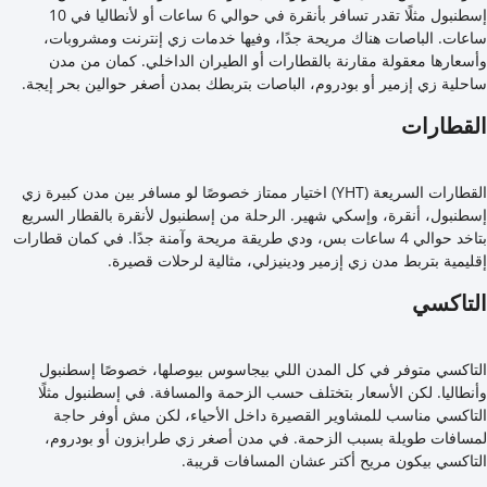
إسطنبول مثلًا تقدر تسافر بأنقرة في حوالي 6 ساعات أو لأنطاليا في 10
ساعات. الباصات هناك مريحة جدًا، وفيها خدمات زي إنترنت ومشروبات،
وأسعارها معقولة مقارنة بالقطارات أو الطيران الداخلي. كمان من مدن
ساحلية زي إزمير أو بودروم، الباصات بتربطك بمدن أصغر حوالين بحر إيجة.
القطارات
القطارات السريعة (YHT) اختيار ممتاز خصوصًا لو مسافر بين مدن كبيرة زي
إسطنبول، أنقرة، وإسكي شهير. الرحلة من إسطنبول لأنقرة بالقطار السريع
بتاخد حوالي 4 ساعات بس، ودي طريقة مريحة وآمنة جدًا. في كمان قطارات
إقليمية بتربط مدن زي إزمير ودينيزلي، مثالية لرحلات قصيرة.
التاكسي
التاكسي متوفر في كل المدن اللي بيجاسوس بيوصلها، خصوصًا إسطنبول
وأنطاليا. لكن الأسعار بتختلف حسب الزحمة والمسافة. في إسطنبول مثلًا
التاكسي مناسب للمشاوير القصيرة داخل الأحياء، لكن مش أوفر حاجة
لمسافات طويلة بسبب الزحمة. في مدن أصغر زي طرابزون أو بودروم،
التاكسي بيكون مريح أكتر عشان المسافات قريبة.