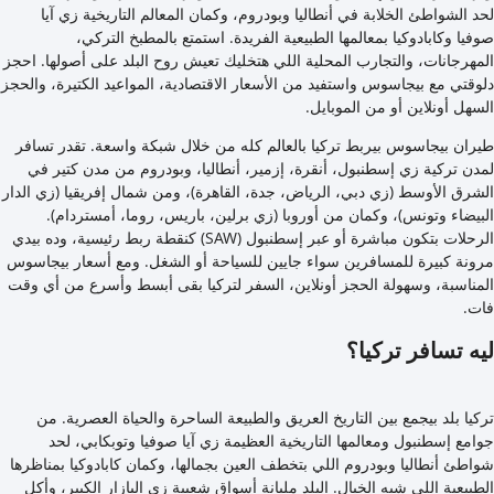
لحد الشواطئ الخلابة في أنطاليا وبودروم، وكمان المعالم التاريخية زي آيا
صوفيا وكابادوكيا بمعالمها الطبيعية الفريدة. استمتع بالمطبخ التركي،
المهرجانات، والتجارب المحلية اللي هتخليك تعيش روح البلد على أصولها. احجز
دلوقتي مع بيجاسوس واستفيد من الأسعار الاقتصادية، المواعيد الكتيرة، والحجز
السهل أونلاين أو من الموبايل.
طيران بيجاسوس بيربط تركيا بالعالم كله من خلال شبكة واسعة. تقدر تسافر
لمدن تركية زي إسطنبول، أنقرة، إزمير، أنطاليا، وبودروم من مدن كتير في
الشرق الأوسط (زي دبي، الرياض، جدة، القاهرة)، ومن شمال إفريقيا (زي الدار
البيضاء وتونس)، وكمان من أوروبا (زي برلين، باريس، روما، أمستردام).
الرحلات بتكون مباشرة أو عبر إسطنبول (SAW) كنقطة ربط رئيسية، وده بيدي
مرونة كبيرة للمسافرين سواء جايين للسياحة أو الشغل. ومع أسعار بيجاسوس
المناسبة، وسهولة الحجز أونلاين، السفر لتركيا بقى أبسط وأسرع من أي وقت
فات.
ليه تسافر تركيا؟
تركيا بلد بيجمع بين التاريخ العريق والطبيعة الساحرة والحياة العصرية. من
جوامع إسطنبول ومعالمها التاريخية العظيمة زي آيا صوفيا وتوبكابي، لحد
شواطئ أنطاليا وبودروم اللي بتخطف العين بجمالها، وكمان كابادوكيا بمناظرها
الطبيعية اللي شبه الخيال. البلد مليانة أسواق شعبية زي البازار الكبير، وأكل