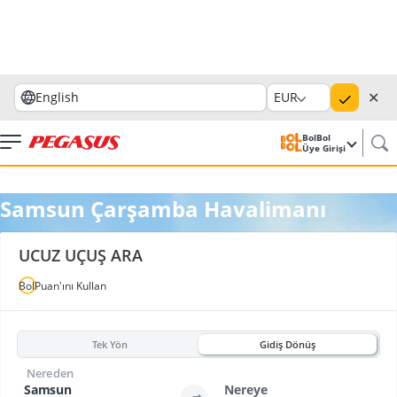
✕
English
EUR
BolBol
Üye Girişi
Samsun Çarşamba Havalimanı
UCUZ UÇUŞ ARA
BolPuan'ını Kullan
Tek Yön
Gidiş Dönüş
Nereden
Samsun
Nereye