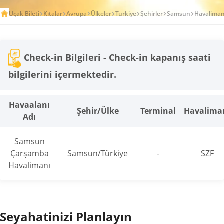
Uçak Bileti
Kıtalar
Avrupa
Ülkeler
Türkiye
Şehirler
Samsun
Havaliman
Check-in Bilgileri - Check-in kapanış saati
bilgilerini içermektedir.
Havaalanı
Şehir/Ülke
Terminal
Havalima
Adı
Samsun
Çarşamba
Samsun/Türkiye
-
SZF
Havalimanı
Seyahatinizi Planlayın