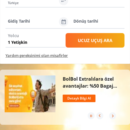
Türkiye
Gidiş Tarihi
Dönüş tarihi
Yolcu
UCUZ UÇUŞ ARA
Yardım gereksinimi olan misafirler
BolBol Extralılara özel
avantajlar: %50 Bagaj
İndirimi, Ücretsiz İptal
Detaylı Bilgi Al
Hakkı ve 2 Kat BolPuan!