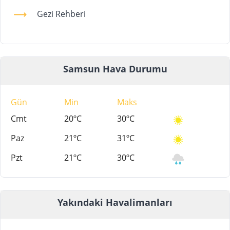
Gezi Rehberi
Samsun Hava Durumu
Gün
Min
Maks
Cmt
20ºC
30ºC
Paz
21ºC
31ºC
Pzt
21ºC
30ºC
Yakındaki Havalimanları