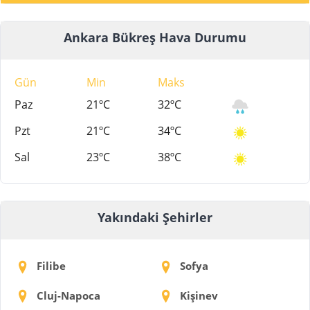
Ankara Bükreş Hava Durumu
Gün
Min
Maks
Paz
21ºC
32ºC
Pzt
21ºC
34ºC
Sal
23ºC
38ºC
Yakındaki Şehirler
Filibe
Sofya
Cluj-Napoca
Kişinev