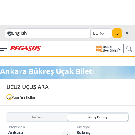
✕
English
EUR
BolBol
Üye Girişi
Ankara Bükreş Uçak Bileti
UCUZ UÇUŞ ARA
BolPuan'ını Kullan
Tek Yön
Gidiş Dönüş
Nereden
Nereye
Ankara
Bükreş