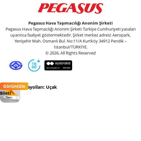
Pegasus Hava Taşımacılığı Anonim Şirketi
Pegasus Hava Taşımacılığı Anonim Şirketi Türkiye Cumhuriyeti yasaları
uyarınca faaliyet göstermektedir. Şirket merkez adresi: Aeropark,
Yenişehir Mah. Osmanlı Bul. No:11/A Kurtköy 34912 Pendik –
İstanbul/TÜRKİYE.
© 2026, All Rights Reserved
Görüntüle
Pegasus Havayolları: Uçak
Bileti
Flypgs