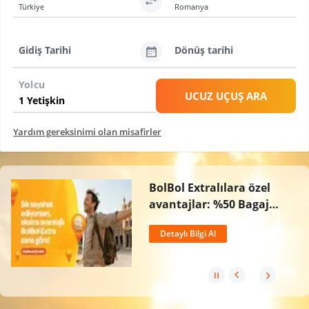
Türkiye
Romanya
Gidiş Tarihi
Dönüş tarihi
Yolcu
UCUZ UÇUŞ ARA
Yardım gereksinimi olan misafirler
BolBol Extralılara özel
avantajlar: %50 Bagaj
İndirimi, Ücretsiz İptal
Detaylı Bilgi Al
Hakkı ve 2 Kat BolPuan!