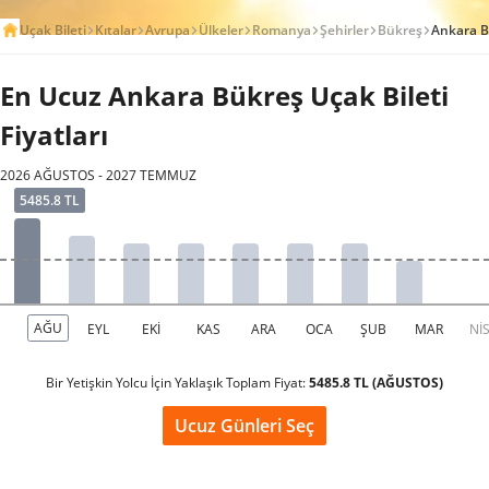
Uçak Bileti
Kıtalar
Avrupa
Ülkeler
Romanya
Şehirler
Bükreş
Ankara B
En Ucuz Ankara Bükreş Uçak Bileti
Fiyatları
2026 AĞUSTOS - 2027 TEMMUZ
Bir Yetişkin Yolcu İçin Yaklaşık Toplam Fiyat:
5485.8 TL (AĞUSTOS)
Ucuz Günleri Seç