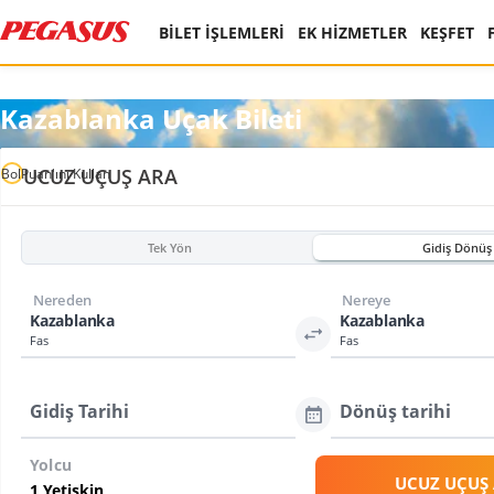
BİLET İŞLEMLERİ
EK HİZMETLER
KEŞFET
Kazablanka Uçak Bileti
UCUZ UÇUŞ ARA
BolPuan'ını Kullan
Tek Yön
Gidiş Dönüş
Nereden
Nereye
Kazablanka
Kazablanka
Fas
Fas
Gidiş Tarihi
Dönüş tarihi
Yolcu
UCUZ UÇUŞ