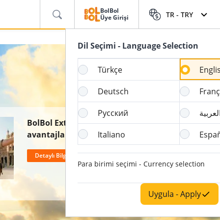
BolBol
TR -
TRY
Üye Girişi
Dil Seçimi - Language Selection
Türkçe
Engli
Deutsch
Franç
Русский
لعربية
BolBol Extralılara özel
avantajlar: %50 Bagaj
Italiano
Espa
İndirimi, Ücretsiz İptal Hakkı
Detaylı Bilgi Al
ve 2 Kat BolPuan!
Para birimi seçimi - Currency selection
Uygula - Apply