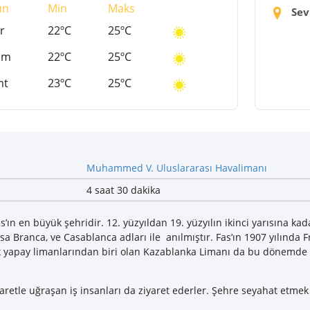
ün
Min
Maks
Sevi
r
22ºC
25ºC
um
22ºC
25ºC
mt
23ºC
25ºC
Muhammed V. Uluslararası Havalimanı
4 saat 30 dakika
’ın en büyük şehridir. 12. yüzyıldan 19. yüzyılın ikinci yarısına kad
a Branca, ve Casablanca adları ile anılmıştır. Fas’ın 1907 yılında F
k yapay limanlarından biri olan Kazablanka Limanı da bu dönemde y
icaretle uğraşan iş insanları da ziyaret ederler. Şehre seyahat etme
.