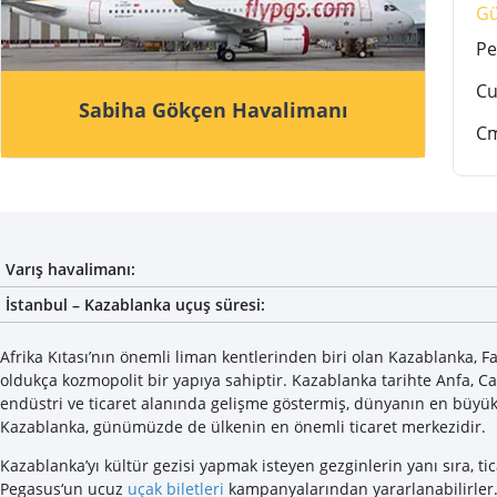
G
Pe
C
Sabiha Gökçen Havalimanı
C
Varış havalimanı:
İstanbul – Kazablanka uçuş süresi:
Afrika Kıtası’nın önemli liman kentlerinden biri olan Kazablanka, Fas
oldukça kozmopolit bir yapıya sahiptir. Kazablanka tarihte Anfa, Cas
endüstri ve ticaret alanında gelişme göstermiş, dünyanın en büyü
Kazablanka, günümüzde de ülkenin en önemli ticaret merkezidir.
Kazablanka’yı kültür gezisi yapmak isteyen gezginlerin yanı sıra, t
Pegasus‘un ucuz
uçak biletleri
kampanyalarından yararlanabilirler