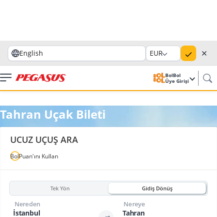
✕
English
EUR
BolBol
Üye Girişi
Tahran Uçak Bileti
UCUZ UÇUŞ ARA
BolPuan'ını Kullan
Tek Yön
Gidiş Dönüş
Nereden
Nereye
İstanbul
Tahran