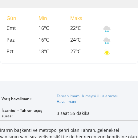
Gün
Min
Maks
Cmt
16ºC
22ºC
Paz
16ºC
24ºC
Pzt
18ºC
27ºC
Tahran İmam Humeyni Uluslararası
Varış havalimanı:
Havalimanı
İstanbul – Tahran uçuş
3 saat 55 dakika
süresi:
İran’ın başkenti ve metropol şehri olan Tahran, geleneksel
yapısının yanı sıra gelişmişliği ile de her geçen gün kendisine olan