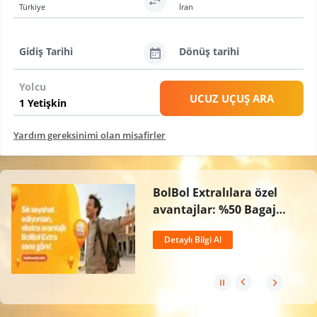
Türkiye
İran
Gidiş Tarihi
Dönüş tarihi
Yolcu
UCUZ UÇUŞ ARA
Yardım gereksinimi olan misafirler
BolBol Extralılara özel
avantajlar: %50 Bagaj
İndirimi, Ücretsiz İptal
Detaylı Bilgi Al
Hakkı ve 2 Kat BolPuan!