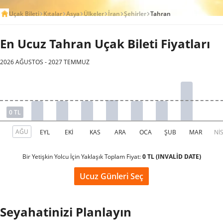
Uçak Bileti
Kıtalar
Asya
Ülkeler
İran
Şehirler
Tahran
En Ucuz Tahran Uçak Bileti Fiyatları
2026 AĞUSTOS - 2027 TEMMUZ
Bir Yetişkin Yolcu İçin Yaklaşık Toplam Fiyat:
0 TL (INVALİD DATE)
Ucuz Günleri Seç
Seyahatinizi Planlayın