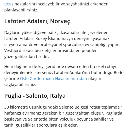
uçuş
noktalarını inceleyebilir ve seyahatinizi erkenden
planlayabilirsiniz.
Lafoten Adaları, Norveç
Dağların yükseldiği ve balıkçı kasabaları ile çevrelenen
Lafoten Adaları, Kuzey İskandinavya deneyimi yaşamak
isteyen amatör ve profesyonel sporculara ev sahipliği yapar.
Vestfjord rotası bisikletçiler arasında en popüler
güzergahlardan biridir.
Hem dağ hem de kıyı şeridinde devam eden bu özel rotayı
deneyimlemek isterseniz, Latofen Adaları’nın bulunduğu Bodo
şehrine
Oslo Gardermoen Havalimanı’ndan
ulaşım
sağlayabilirsiniz.
Puglia - Salento, İtalya
30 kilometre uzunluğundaki Salento Bölgesi rotası toplamda 1
haftanızı ayırmanız gereken bir güzergahtan oluşur. Puglia’da
başlayan ve Salento’da biten yolculuk boyunca sahiller ve
tarihi güzellikler sporculara eşlik eder.