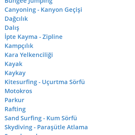
Bungee Jumping
Canyoning - Kanyon Geçişi
Dağcılık
Dalış
İpte Kayma - Zipline
Kampçılık
Kara Yelkenciliği
Kayak
Kaykay
Kitesurfing - Uçurtma Sörfü
Motokros
Parkur
Rafting
Sand Surfing - Kum Sörfü
Skydiving - Paraşütle Atlama