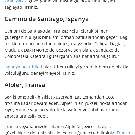
kiralayarak
, güzergahınızın başlangıç noktasına ulaşım
sağlayabilirsiniz.
Camino de Santiago, İspanya
Camoni de Santiago’da, “Fransız Yolu” olarak bilinen
güzergahın büyük bir kısmı orman patikalarından geçer. Dağ
bisikleti turları bu rotada oldukça yaygındır. Galiçya Dağları,
Mutluluk Dağı (Monte de Gozo) ve son olarak Santiago de
Compostela Katedrali güzergahın ana hatlarını oluşturur.
İspanya uçak bileti
alarak hem ülkeyi gezebilir hem de bisiklet
yolculuğunu deneyimleyebilirsiniz.
Alpler, Fransa
684 kilometrelik bisiklet güzergahı Lac Leman’dan Cote
d’Azur’a kadar devam eder. Alpler’in en yüksek noktalarından
kıyı şeridine yapılan yolculukta vadiler ve sahil manzarası
sporculara eşlik eder.
Fransa seyahatinizde rotanızı Alpler’e çevirerek, eşsiz
güzelliklerle dolu bir bisiklet yolculuğuna çıkabilirsiniz.
Fransa