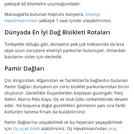
yaklaşık 60 kilometre uzunluğundadır.
Manavgat’ta bulunan Köprülü Kanyon’a,
Antalya
Havalimanı’ndan
yaklaşık 1 saat içinde ulaşabilirsiniz.
Dünyada En İyi Dağ Bisikleti Rotaları
Türkiye’de olduğu gibi, dünyanın pek çok noktasında da kısa
veya uzun sürüşlere elverişli parkurlar bulunuyor. Onlardan
bazılarını sizler için derledik.
Pamir Dağları
Çin, Kırgızistan, Afganistan ve Tacikistan’la bağlantısı bulunan
Pamir Dağları dünyanın en zorlu bisiklet parkurlarından birini
oluşturur. Genellikle Duşanbe’den başlayan güzergah; Panj
Nehri, Marco Polo Koyu, Oş ve Issık Gölü istikametinde devam
eder. Yol boyunca doğal güzellikleri görmenin yanı sıra farklı
kültürleri tanıma fırsatı da bulabilirsiniz.
Pamir Dağları’na ulaşabilmek ve bu heyecanı yaşayabilmek
için
Oş uçak bileti
alabilirsiniz. Oş Havalimanı’ndan
araç