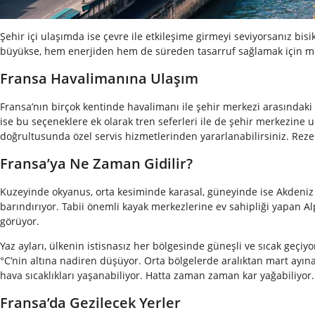
Şehir içi ulaşımda ise çevre ile etkileşime girmeyi seviyorsanız b
büyükse, hem enerjiden hem de süreden tasarruf sağlamak için metr
Fransa Havalimanına Ulaşım
Fransa’nın birçok kentinde havalimanı ile şehir merkezi arasındaki u
ise bu seçeneklere ek olarak tren seferleri ile de şehir merkezine
doğrultusunda özel servis hizmetlerinden yararlanabilirsiniz. Reze
Fransa’ya Ne Zaman Gidilir?
Kuzeyinde okyanus, orta kesiminde karasal, güneyinde ise Akdeniz i
barındırıyor. Tabii önemli kayak merkezlerine ev sahipliği yapan Al
görüyor.
Yaz ayları, ülkenin istisnasız her bölgesinde güneşli ve sıcak geçiyo
°C’nin altına nadiren düşüyor. Orta bölgelerde aralıktan mart ayına 
hava sıcaklıkları yaşanabiliyor. Hatta zaman zaman kar yağabiliyor.
Fransa’da Gezilecek Yerler