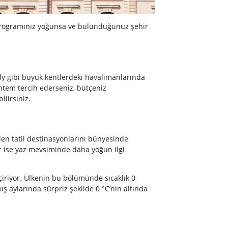
i programınız yoğunsa ve bulunduğunuz şehir
Orly gibi büyük kentlerdeki havalimanlarında
öntem tercih ederseniz, bütçeniz
lirsiniz.
len tatil destinasyonlarını bünyesinde
ur ise yaz mevsiminde daha yoğun ilgi
eçiriyor. Ülkenin bu bölümünde sıcaklık 0
ış aylarında sürpriz şekilde 0 °C’nin altında