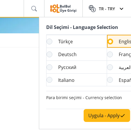
BolBol
TR -
TRY
Üye Girişi
Dil Seçimi - Language Selection
Türkçe
Engli
Deutsch
Franç
Русский
لعربية
Italiano
Espa
Para birimi seçimi - Currency selection
Uygula - Apply