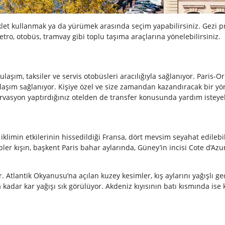
isiklet kullanmak ya da yürümek arasında seçim yapabilirsiniz. Gez
o, otobüs, tramvay gibi toplu taşıma araçlarına yönelebilirsiniz.
laşım, taksiler ve servis otobüsleri aracılığıyla sağlanıyor. Paris-
 ulaşım sağlanıyor. Kişiye özel ve size zamandan kazandıracak bir y
rvasyon yaptırdığınız otelden de transfer konusunda yardım isteyebi
klimin etkilerinin hissedildiği Fransa, dört mevsim seyahat edilebi
pler kışın, başkent Paris bahar aylarında, Güney’in incisi Cote d’Az
r. Atlantik Okyanusu’na açılan kuzey kesimler, kış aylarını yağışlı g
kadar kar yağışı sık görülüyor. Akdeniz kıyısının batı kısmında ise k