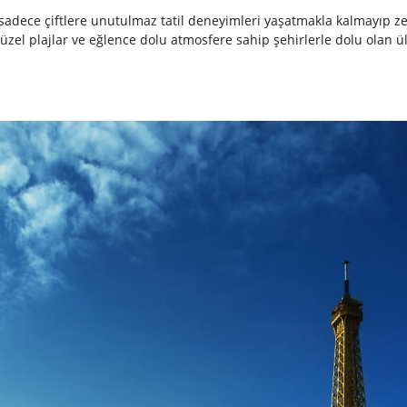
adece çiftlere unutulmaz tatil deneyimleri yaşatmakla kalmayıp zeng
güzel plajlar ve eğlence dolu atmosfere sahip şehirlerle dolu olan ül