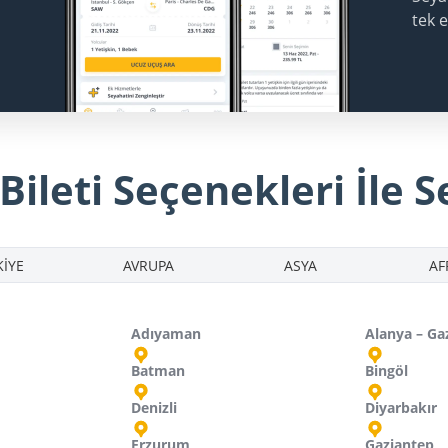
tek 
ileti Seçenekleri İle S
İYE
AVRUPA
ASYA
AF
Adıyaman
Alanya – Ga
Batman
Bingöl
Denizli
Diyarbakır
Erzurum
Gaziantep