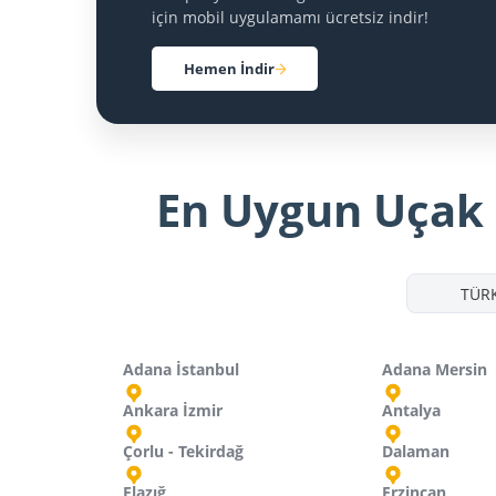
için mobil uygulamamı ücretsiz indir!
Hemen İndir
En Uygun Uçak B
TÜRK
Adana İstanbul
Adana Mersin
Ankara İzmir
Antalya
Çorlu - Tekirdağ
Dalaman
Elazığ
Erzincan