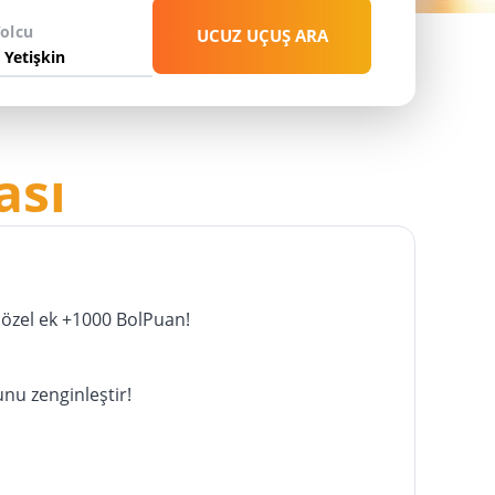
Yolcu
UCUZ UÇUŞ ARA
HEMEN KEŞFET
ası
özel ek +1000 BolPuan!
unu zenginleştir!
!