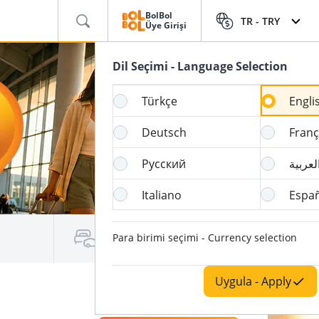
BolBol
TR -
TRY
Üye Girişi
Dil Seçimi - Language Selection
Türkçe
Engli
Deutsch
Franç
Русский
لعربية
Italiano
Espa
Para birimi seçimi - Currency selection
Araç Kiralama / Konaklama
Uygula - Apply