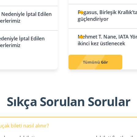
Aktau
Beyrut
No
İngiltere
İtalya
Pegasus, Birleşik Krallık’
Nedeniyle İptal Edilen
Birmingham
Almatı
Bologna
Pakistan
güçlendiriyor
U
ferlerimiz
Karaçi
Po
Londra
Astana
Milano
Mehmet T. Nane, IATA Yön
eniyle İptal Edilen
Manchester
Çimkent
Roma
ikinci kez üstlenecek
ferlerimiz
İrlanda
Shymkent
Venedik
Po
Dublin
Karadağ
Tümünü Gör
İskoçya
Podgoritsa
Ro
Edinburgh
Kosova
İspanya
Priştine
Sıkça Sorulan Sorular
Barselona
Kuzey Kıbrıs Türk
Cumhuriyeti
Madrid
Lefkoşa
Sevilla
ak bileti nasıl alınır?