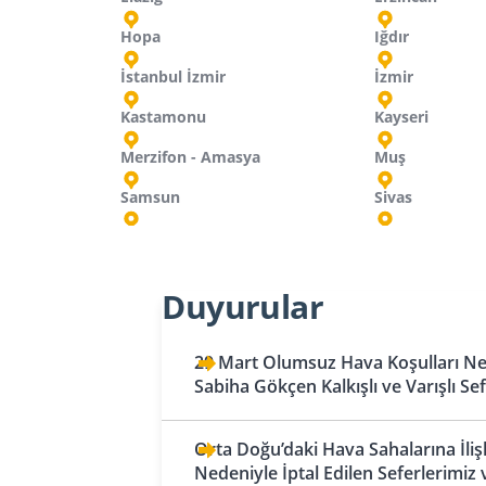
Hopa
Iğdır
İstanbul İzmir
İzmir
Kastamonu
Kayseri
Merzifon - Amasya
Muş
Samsun
Sivas
Almanya
Azerbaycan
Fas
Belçika
Ermenistan
Duyurular
Berlin
Bakü
Kazablanka
Brüksel - Charleroi
Erivan
Bremen
Gence
Bosna-Hersek
Gürcistan
29 Mart Olumsuz Hava Koşulları Ned
Sabiha Gökçen Kalkışlı ve Varışlı Se
Saraybosna
Batum
Bahreyn Krallığı
Dortmund
Bahreyn
Tuzla
Kutaisi
Düsseldorf
Orta Doğu’daki Hava Sahalarına İliş
Birleşik Arap
Bulgaristan
Tiflis
Nedeniyle İptal Edilen Seferlerimiz 
Frankfurt