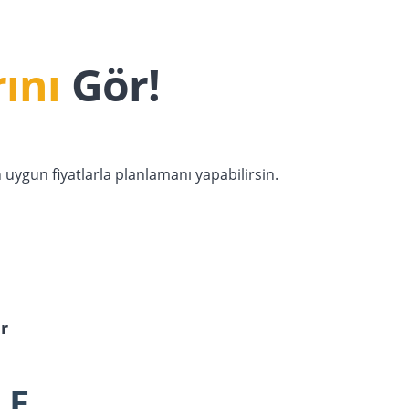
ını
Gör!
ygun fiyatlarla planlamanı yapabilirsin.
ar
LE