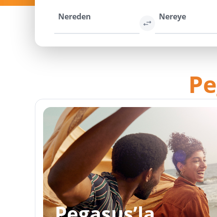
Nereden
Nereye
Pe
Pegasus’la