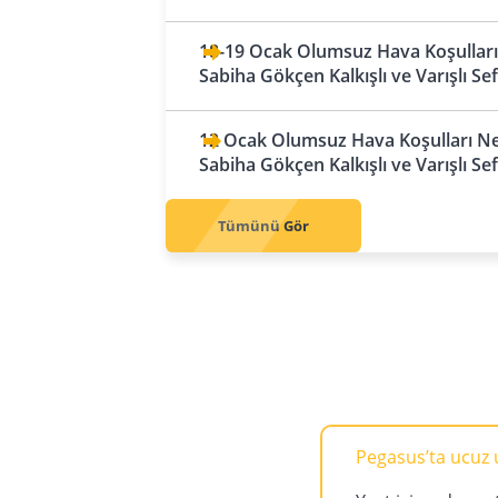
Emirlikleri
Filibe
Irak
Hamburg
Abu Dabi
18-19 Ocak Olumsuz Hava Koşulları 
Sofya
Bağdat
Hannover
Sabiha Gökçen Kalkışlı ve Varışlı Se
Dubai
Çek Cumhuriyeti
Basra
Köln
Resü'l Hayme
Prag
12 Ocak Olumsuz Hava Koşulları Ned
Erbil
Leipzig
Sharjah
Sabiha Gökçen Kalkışlı ve Varışlı Se
Danimarka
Münih
Kopenhag
Tümünü Gör
Nürnberg
Finlandiya
Stuttgart
Helsinki
Arnavutluk
Fransa
Tiran
Lyon
Avusturya
Marsilya
Viyana
Nice
Pegasus’ta ucuz uç
Paris