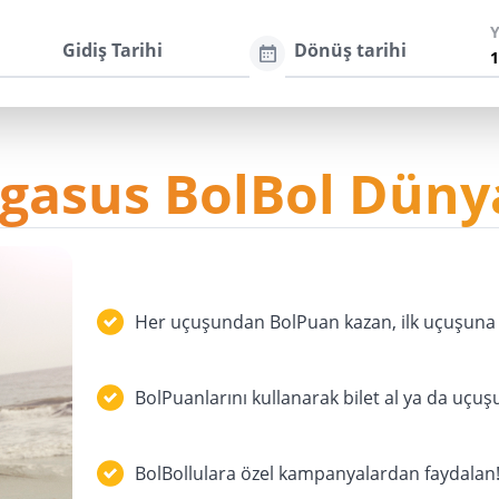
Gidiş Tarihi
Dönüş tarihi
gasus BolBol Düny
Her uçuşundan BolPuan kazan, ilk uçuşuna 
BolPuanlarını kullanarak bilet al ya da uçuş
BolBollulara özel kampanyalardan faydalan