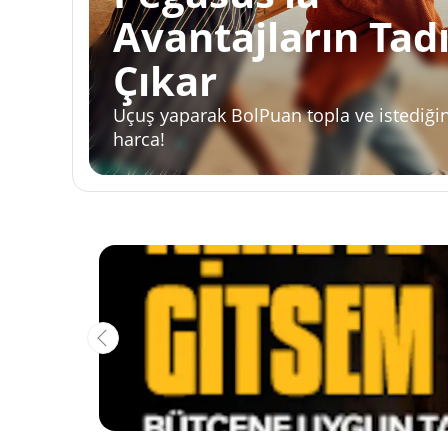
Avantajların Tad
Çıkar
Uçuş yaparak BolPuan topla ve istediğin
harca!