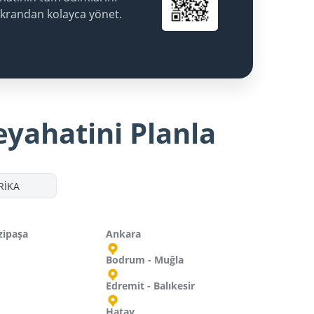
ekrandan kolayca yönet.
eyahatini Planla
RİKA
zipaşa
Ankara
Bodrum - Muğla
Edremit - Balıkesir
Hatay