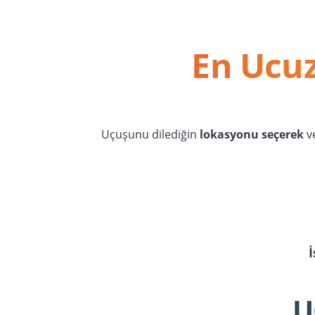
En Ucuz
Uçuşunu dilediğin
lokasyonu seçerek
v
U