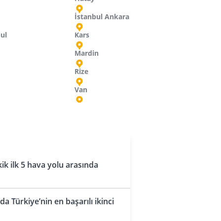
İstanbul Ankara
bul
Kars
Mardin
Rize
Van
sır
zey Makedonya
udi Arabistan
Rusya
Ürdün
Hurgada
Cidde
Grozny
Amman
Üsküp
İskenderiye
Dammam
Kazan
Amman
caristan
k ilk 5 hava yolu arasında
Budapeşte
Kahire
Dammam
Krasnodar
ldova
Luksor
Dammam
Mahaçkale
a Türkiye’nin en başarılı ikinci
Kişinev
Marsa Alam
Medine
Mineralnye Vody