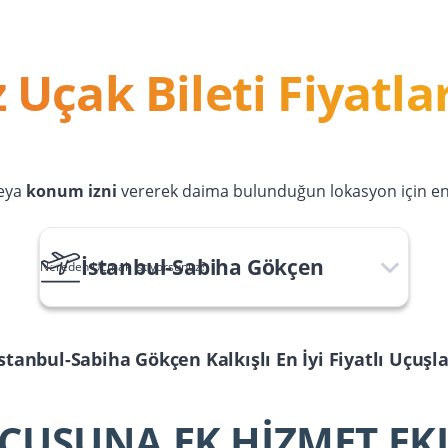
 Uçak Bileti Fiyatlar
eya
konum izni
vererek daima bulunduğun lokasyon için en u
İstanbul-Sabiha Gökçen
Nereden Uçmak İstiyorsunuz?
İstanbul-Sabiha Gökçen
Kalkışlı En İyi Fiyatlı Uçuşl
ÇUŞUNA EK HİZMET EK