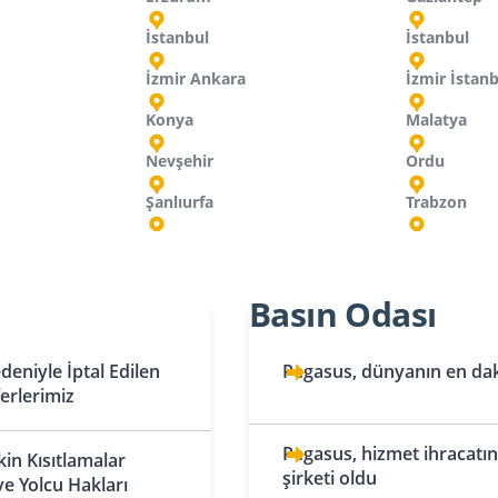
İstanbul
İstanbul
İzmir Ankara
İzmir İstan
Konya
Malatya
Nevşehir
Ordu
Şanlıurfa
Trabzon
Hırvatistan
İran
İsveç
Kırgızistan
Mı
Ku
Su
Basın Odası
Tahran
Bişkek
Zagreb
Stockholm
Tebriz
Oş
Hollanda
İsviçre
Ma
eniyle İptal Edilen
Pegasus, dünyanın en daki
ferlerimiz
Amsterdam
Basel
Katar
Kuveyt
Eindhoven
Doha
Cenevre
Kuveyt
Mo
Pegasus, hizmet ihracatınd
kin Kısıtlamalar
şirketi oldu
Kazakistan
Rotterdam
Lübnan
Zürih
ve Yolcu Hakları