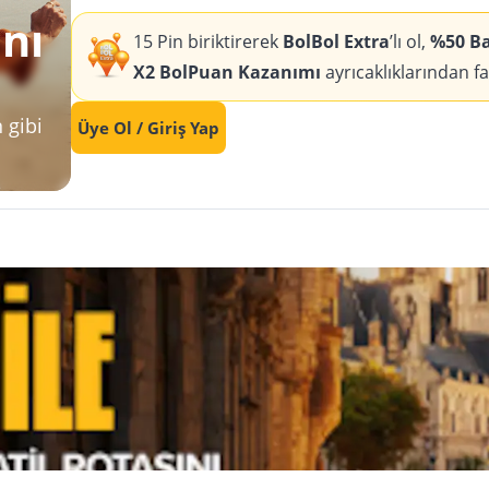
ını
15 Pin biriktirerek
BolBol Extra
’lı ol,
%50 Bag
X2 BolPuan Kazanımı
ayrıcaklıklarından f
 gibi
Üye Ol / Giriş Yap