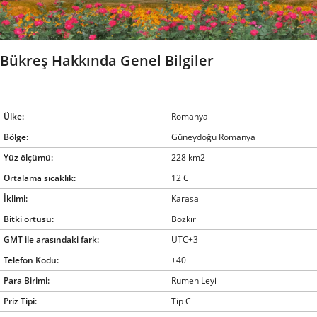
Bükreş Hakkında Genel Bilgiler
Ülke:
Romanya
Bölge:
Güneydoğu Romanya
Yüz ölçümü:
228 km2
Ortalama sıcaklık:
12 C
İklimi:
Karasal
Bitki örtüsü:
Bozkır
GMT ile arasındaki fark:
UTC+3
Telefon Kodu:
+40
Para Birimi:
Rumen Leyi
Priz Tipi:
Tip C