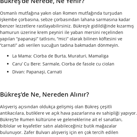
Bükreş’de Nerede, Ne Yenir?
Osmanlı mutfağına yakın olan Romen mutfağında turşudan
işkembe çorbasına, sebze çorbasından lahana sarmasına kadar
benzer lezzetlere rastlayabilirsiniz. Bükreş’e gidildiğinde kızarmış
hamurun üzerine krem peyniri ile yaban mersini reçelinden
yapılan “papanaşi” tatlısını, “mici” olarak bilinen köftesini ve
“carnati” adı verilen sucuğun tadına bakmadan dönmeyin.
La Mama: Ciorba de Burta, Muraturi, Mamaliga
Caru’ Cu Bere: Sarmale, Ciorba de fasole cu ciolan
Divan: Papanaşi, Carnati
Bükreş’de Ne, Nereden Alınır?
Alışveriş açısından oldukça gelişmiş olan Bükreş çeşitli
antikacılara, butiklere ve açık hava pazarlarına ev sahipliği yapıyor.
Bükreş’te Rumen kültürüne ve geleneklerine ait el sanatları,
biblolar ve kıyafetler satın alabileceğiniz butik mağazalar
bulunuyor. Zafer Bulvarı alışveriş için en çok tercih edilen