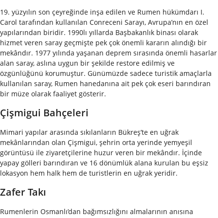
19. yüzyılın son çeyreğinde inşa edilen ve Rumen hükümdarı I.
Carol tarafından kullanılan Conreceni Sarayı, Avrupa’nın en özel
yapılarından biridir. 1990lı yıllarda Başbakanlık binası olarak
hizmet veren saray geçmişte pek çok önemli kararın alındığı bir
mekândır. 1977 yılında yaşanan deprem sırasında önemli hasarlar
alan saray, aslına uygun bir şekilde restore edilmiş ve
özgünlüğünü korumuştur. Günümüzde sadece turistik amaçlarla
kullanılan saray, Rumen hanedanına ait pek çok eseri barındıran
bir müze olarak faaliyet gösterir.
Çişmigui Bahçeleri
Mimari yapılar arasında sıkılanların Bükreş’te en uğrak
mekânlarından olan Çişmigui, şehrin orta yerinde yemyeşil
görüntüsü ile ziyaretçilerine huzur veren bir mekândır. İçinde
yapay gölleri barındıran ve 16 dönümlük alana kurulan bu eşsiz
lokasyon hem halk hem de turistlerin en uğrak yeridir.
Zafer Takı
Rumenlerin Osmanlı’dan bağımsızlığını almalarının anısına